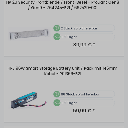
HP 2U Security Frontblende / Front-Bezel - ProLiant Gen8
/ Gen9 - 764245-B21 / 662529-001
2
Stück sofort lieferbar
1-2 Tage*
39,99 € *
HPE 96W Smart Storage Battery Unit / Pack mit 145mm
Kabel - P01366-B21
68
Stück sofort lieferbar
1-2 Tage*
59,99 € *