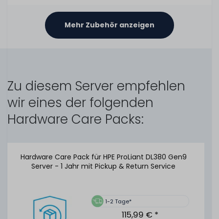
HPE 96W Smart Storage Battery Unit / Pack mit 260mm
Kabel - 878644-001 / P01367-B21
Mehr Zubehör anzeigen
46
Stück sofort lieferbar
1-2 Tage*
Zu diesem Server empfehlen
29,99 € *
wir eines der folgenden
Hardware Care Packs:
HPE 96W Smart Storage Battery Unit / Pack mit 145mm
Kabel - 878643-001 / P01366-B21
Hardware Care Pack für HPE ProLiant DL380 Gen9
Server - 1 Jahr mit Pickup & Return Service
486
Stück sofort lieferbar
1-2 Tage*
24,99 € *
1-2 Tage*
115,99 € *