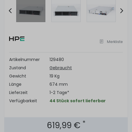
Item
2
of
Merkliste
7
Artikelnummer
129480
Zustand
Gebraucht
Gewicht
19 Kg
Länge
674 mm
Lieferzeit
1-2 Tage*
Verfügbarkeit
44 Stück sofort lieferbar
*
619,99 €