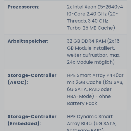
Prozessoren:
2x Intel Xeon E5-2640v4
10-Core 2.40 GHz (20-
Threads, 3.40 GHz
Turbo, 25 MB Cache)
Arbeitsspeicher:
32 GB DDR4 RAM (2x 16
GB Module installiert,
weiter aufrüstbar, max.
24x Module möglich)
Storage-Controller
HPE Smart Array P440ar
(AROC):
mit 2GB Cache (12G SAS,
6G SATA, RAID oder
HBA-Mode) - ohne
Battery Pack
Storage-Controller
HPE Dynamic Smart
(Embedded):
Array B140i (6G SATA,
Software-RAID)