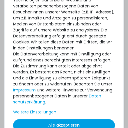
Oracle Linux/UEK 7.2 (Intel Xeon E5-2600v4)
verarbeiten personenbezogene Daten von
Besucher:innen unserer Webseite (z.B. IP-Adresse),
Oracle VM 3.3.1 (Intel Xeon E5-2600v3)
um z.B. Inhalte und Anzeigen zu personalisieren,
Oracle VM 3.3.4 (Intel Xeon E5-2600v4)
Medien von Drittanbietern einzubinden oder
Zugriffe auf unsere Website zu analysieren. Die
Oracle VM 3.4.1
Datenverarbeitung erfolgt erst durch gesetzte
Cookies. Wir teilen diese Daten mit Dritten, die wir
Proxmox VE 7.4
in den Einstellungen benennen.
Proxmox Backup Server 3.1
Die Datenverarbeitung kann mit Einwilligung oder
aufgrund eines berechtigten Interesses erfolgen.
Red Hat Enterprise Linux 6.5 (Intel Xeon E5-2600v3)
Die Zustimmung kann erteilt oder abgelehnt
werden. Es besteht das Recht, nicht einzuwilligen
Red Hat Enterprise Linux 6.7 (Intel Xeon E5-2600v4)
und die Einwilligung zu einem späteren Zeitpunkt
Red Hat Enterprise Linux 7.0 (Intel Xeon E5-2600v3)
zu ändern oder zu widerrufen. Beachten Sie unser
Impressum
und weitere Hinweise zur Verwendung
Red Hat Enterprise Linux 7.2 (Intel Xeon E5-2600v4)
personenbezogener Daten in unserer
Daten­
schutz­erklärung
.
Red Hat Enterprise Linux 8.0
Weitere Einstellungen
SUSE Linux Enterprise Server 12
SUSE Linux Enterprise Server 15 (Intel Xeon E5-2600v4)
Alle akzeptieren