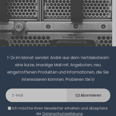
353
Stück sofort lieferbar
546,99 € *
1-2 Tage*
69,99 € *
HPE 19" Rackmount-Schienen / 2U SFF Easy Install Rack
Rails - Gen9 / Gen10 - 718497-001 / 718225-001 /
Hardware Care Pack für HPE ProLiant DL380 Gen9
733660-B21
Server - 1 Jahr mit Next-Business-Day Support und 5x9
1-2x im Monat sendet André aus dem Vertriebsteam
Vor-Ort-Service
eine kurze, knackige Mail mit Angeboten, neu
397
Stück sofort lieferbar
eingetroffenen Produkten und Informationen, die Sie
1-2 Tage*
1-2 Tage*
interessieren könnten. Probieren Sie's!
199,99 € *
54,99 € *
Abonnieren
19" Universal 2U Schwerlast-Schienen / Heavy Duty
Rackmount Rack Rails - längenverstellbar / adjustable
Ich möchte Ihren Newsletter erhalten und akzeptiere
62cm - 85cm
die
Datenschutzerklärung
.