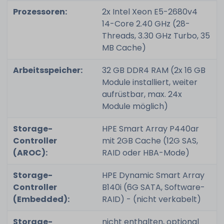
Prozessoren:
2x Intel Xeon E5-2680v4
14-Core 2.40 GHz (28-
Threads, 3.30 GHz Turbo, 35
MB Cache)
Arbeitsspeicher:
32 GB DDR4 RAM (2x 16 GB
Module installiert, weiter
aufrüstbar, max. 24x
Module möglich)
Storage-
HPE Smart Array P440ar
Controller
mit 2GB Cache (12G SAS,
(AROC):
RAID oder HBA-Mode)
Storage-
HPE Dynamic Smart Array
Controller
B140i (6G SATA, Software-
(Embedded):
RAID) - (nicht verkabelt)
Storage-
nicht enthalten, optional