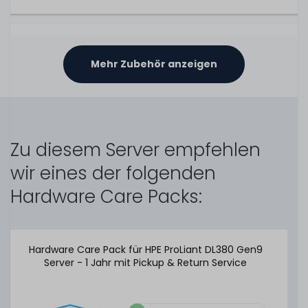
HPE 96W Smart Storage Battery Unit / Pack mit 145mm
Kabel - 815983-001 / 727258-B21
Mehr Zubehör anzeigen
1
Stück sofort lieferbar
1-2 Tage*
Zu diesem Server empfehlen
29,99 € *
wir eines der folgenden
Hardware Care Packs:
HPE 96W Smart Storage Battery Unit / Pack mit 260mm
Kabel - 878644-001 / P01367-B21
Hardware Care Pack für HPE ProLiant DL380 Gen9
Server - 1 Jahr mit Pickup & Return Service
48
Stück sofort lieferbar
1-2 Tage*