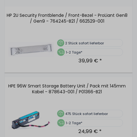
HP 2U Security Frontblende / Front-Bezel - ProLiant Gen8
/ Gen9 - 764245-B21 / 662529-001
2
Stück sofort lieferbar
1-2 Tage*
39,99 € *
HPE 96W Smart Storage Battery Unit / Pack mit 145mm
Kabel - 878643-001 / P01366-B21
475
Stück sofort lieferbar
1-2 Tage*
24,99 € *