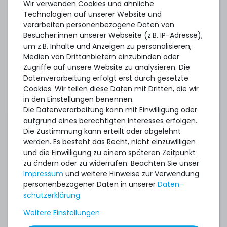
Wir verwenden Cookies und ähnliche
Oracle Linux/UEK 7.0 (Intel Xeon E5-2600v3)
Technologien auf unserer Website und
verarbeiten personenbezogene Daten von
Oracle Linux/UEK 7.2 (Intel Xeon E5-2600v4)
Besucher:innen unserer Webseite (z.B. IP-Adresse),
Oracle VM 3.3.1 (Intel Xeon E5-2600v3)
um z.B. Inhalte und Anzeigen zu personalisieren,
Medien von Drittanbietern einzubinden oder
Oracle VM 3.3.4 (Intel Xeon E5-2600v4)
Zugriffe auf unsere Website zu analysieren. Die
Datenverarbeitung erfolgt erst durch gesetzte
Oracle VM 3.4.1
Cookies. Wir teilen diese Daten mit Dritten, die wir
Proxmox VE 7.4
in den Einstellungen benennen.
Die Datenverarbeitung kann mit Einwilligung oder
Proxmox Backup Server 3.1
aufgrund eines berechtigten Interesses erfolgen.
Die Zustimmung kann erteilt oder abgelehnt
Red Hat Enterprise Linux 6.5 (Intel Xeon E5-2600v3)
werden. Es besteht das Recht, nicht einzuwilligen
Red Hat Enterprise Linux 6.7 (Intel Xeon E5-2600v4)
und die Einwilligung zu einem späteren Zeitpunkt
zu ändern oder zu widerrufen. Beachten Sie unser
Red Hat Enterprise Linux 7.0 (Intel Xeon E5-2600v3)
Impressum
und weitere Hinweise zur Verwendung
personenbezogener Daten in unserer
Daten­
Red Hat Enterprise Linux 7.2 (Intel Xeon E5-2600v4)
schutz­erklärung
.
Red Hat Enterprise Linux 8.0
Weitere Einstellungen
SUSE Linux Enterprise Server 12