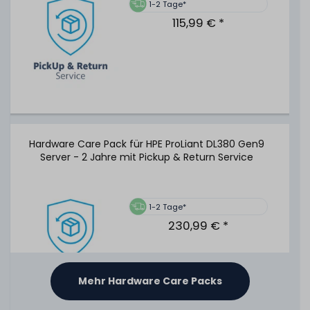
1-2 Tage*
29,99 € *
115,99 € *
HPE 96W Smart Storage Battery Unit / Pack mit 145mm
Kabel - P01366-B21
65
Stück sofort lieferbar
Hardware Care Pack für HPE ProLiant DL380 Gen9
1-2 Tage*
Server - 2 Jahre mit Pickup & Return Service
59,99 € *
1-2 Tage*
230,99 € *
HPE 96W Smart Storage Battery Unit / Pack mit 260mm
Kabel - P01367-B21
Mehr Hardware Care Packs
14
Stück sofort lieferbar