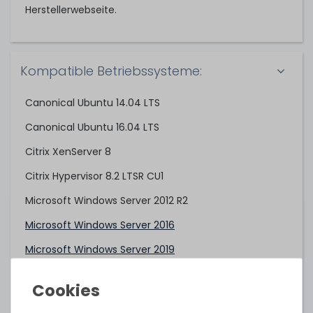
Herstellerwebseite.
Kompatible Betriebssysteme:
Canonical Ubuntu 14.04 LTS
Canonical Ubuntu 16.04 LTS
Citrix XenServer 8
Citrix Hypervisor 8.2 LTSR CU1
Microsoft Windows Server 2012 R2
Microsoft Windows Server 2016
Microsoft Windows Server 2019
Oracle Linux/UEK 6.6 (Intel Xeon E5-2600v3)
Oracle Linux/UEK 6.7 (Intel Xeon E5-2600v4)