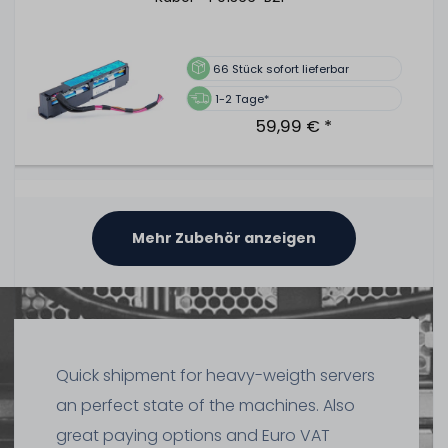
66
Stück sofort lieferbar
1-2 Tage*
59,99 € *
HPE 96W Smart Storage Battery Unit / Pack mit 145mm
Kabel - 815983-001 / 727258-B21
Mehr Zubehör anzeigen
1
Stück sofort lieferbar
1-2 Tage*
29,99 € *
Quick shipment for heavy-weigth servers
an perfect state of the machines. Also
great paying options and Euro VAT