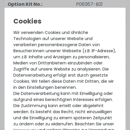
Option Kit No.:
P06367-B21
Renew Option Kit No.:
P06367R-B21
Spares Part No.:
P28344-001
Wir verwenden Cookies und ähnliche
Technologien auf unserer Website und
Part No.:
-
verarbeiten personenbezogene Daten von
Besucher:innen unserer Webseite (z.B. IP-Adresse),
Renew Part No.:
P06370-001U
um z.B. Inhalte und Anzeigen zu personalisieren,
Medien von Drittanbietern einzubinden oder
Zugriffe auf unsere Website zu analysieren. Die
Assembly No.:
P06370-001
Datenverarbeitung erfolgt erst durch gesetzte
Cookies. Wir teilen diese Daten mit Dritten, die wir
in den Einstellungen benennen.
Die Datenverarbeitung kann mit Einwilligung oder
Zustand:
neu,
aufgrund eines berechtigten Interesses erfolgen.
originalverpackt
Die Zustimmung kann erteilt oder abgelehnt
werden. Es besteht das Recht, nicht einzuwilligen
Lieferumfang:
1x Controller mit
und die Einwilligung zu einem späteren Zeitpunkt
High Profile
zu ändern oder zu widerrufen. Beachten Sie unser
Slotblende, 1x Low
Impressum
und weitere Hinweise zur Verwendung