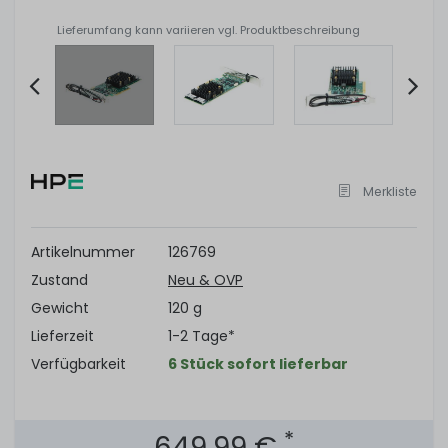
Lieferumfang kann variieren vgl. Produktbeschreibung
Item
2
of
Merkliste
8
Artikelnummer
126769
Zustand
Neu & OVP
Gewicht
120 g
Lieferzeit
1-2 Tage*
Verfügbarkeit
6 Stück sofort lieferbar
*
649,99 €