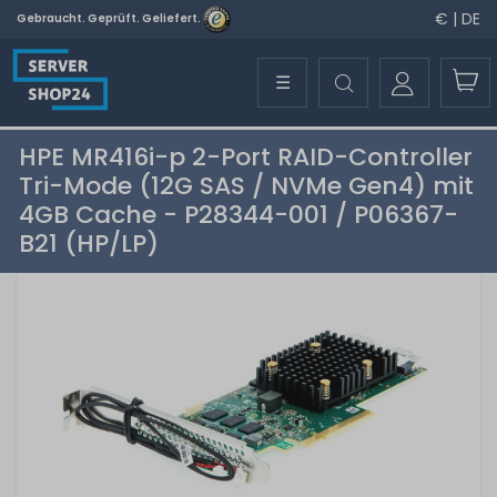
€ | DE
Gebraucht. Geprüft. Geliefert.
☰
HPE MR416i-p 2-Port RAID-Controller
Tri-Mode (12G SAS / NVMe Gen4) mit
4GB Cache - P28344-001 / P06367-
B21 (HP/LP)