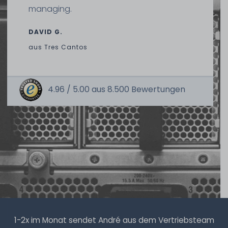
HPE 96W Smart Storage Battery Unit / Pack mit 260mm
managing.
Kabel - 878644-001 / P01367-B21
DAVID G.
aus
Tres Cantos
48
Stück sofort lieferbar
1-2 Tage*
29,99 € *
4.96 /
5.00
aus
8.500
Bewertungen
HPE 96W Smart Storage Battery Unit / Pack mit 260mm
Kabel - P01367-B21
14
Stück sofort lieferbar
1-2 Tage*
59,99 € *
1-2x im Monat sendet André aus dem Vertriebsteam