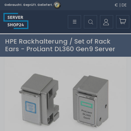
€ | DE
Gebraucht. Geprüft. Geliefert.
☰
HPE Rackhalterung / Set of Rack
Ears - ProLiant DL360 Gen9 Server