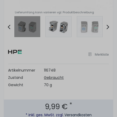
Lieferumfang kann variieren vgl. Produktbeschreibung
Item
2
of
Merkliste
4
Artikelnummer
116748
Zustand
Gebraucht
Gewicht
70 g
*
9,99 €
* inkl. ges. MwSt. zzgl.
Versandkosten