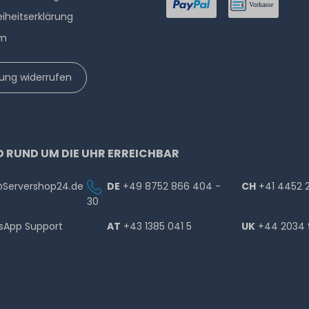
eiheitserklärung
um
lung widerrufen
D RUND UM DIE UHR ERREICHBAR
@Servershop24.de
DE
+49 8752 866 404 -
CH
+41 4452 
30
sApp Support
AT
+43 1385 041 5
UK
+44 2034 