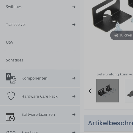
Switches
Transceiver
Klicken
USV
Sonstiges
Lieferumfang kann va
Komponenten
Hardware Care Pack
Item
2
Software-Lizenzen
of
Artikelbesch
4
Sonstiges