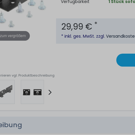
Verfügbarkeit
1 Stück sofo
*
29,99 €
 zum vergrößern
* inkl. ges. MwSt. zzgl.
Versandkost
riieren vgl. Produktbeschreibung
reibung