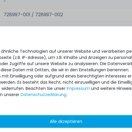
-
728997-001 / 728997-002
-
-
 ähnliche Technologien auf unserer Website und verarbeiten 
eite (z.B. IP-Adresse), um z.B. Inhalte und Anzeigen zu personal
oder Zugriffe auf unsere Website zu analysieren. Die Datenverar
 diese Daten mit Dritten, die wir in den Einstellungen benennen.
neu, originalverpackt
 mit Einwilligung oder aufgrund eines berechtigten Interesses 
 werden. Es besteht das Recht, nicht einzuwilligen und die Einwil
1x Montagekit
u widerrufen. Beachten Sie unser
Impressum
und weitere Hinwei
n unserer
Daten­schutz­erklärung
.
Alle akzeptieren