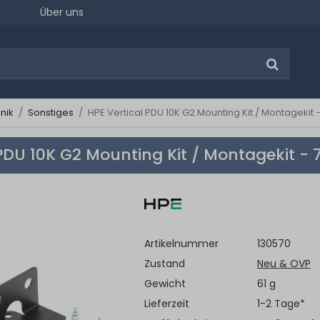
Über uns
nik
Sonstiges
HPE Vertical PDU 10K G2 Mounting Kit / Montagekit
 PDU 10K G2 Mounting Kit / Montagekit -
Artikelnummer
130570
Zustand
Neu & OVP
Gewicht
61 g
Lieferzeit
1-2 Tage*