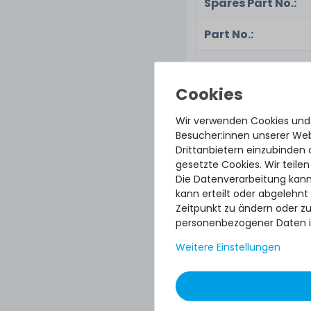
Spares Part No.:
Part No.:
Renew Part No.:
Assembly Part
No.:
Wir verwenden Cookies und
Besucher:innen unserer Webs
Drittanbietern einzubinden 
gesetzte Cookies. Wir teilen
Zustand:
Die Datenverarbeitung kann
kann erteilt oder abgelehnt
Lieferumfang:
Zeitpunkt zu ändern oder z
personenbezogener Daten i
Weitere Einstellungen