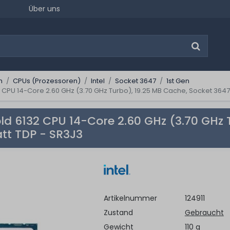
Über uns
n
CPUs (Prozessoren)
Intel
Socket 3647
1st Gen
2 CPU 14-Core 2.60 GHz (3.70 GHz Turbo), 19.25 MB Cache, Socket 3647
old 6132 CPU 14-Core 2.60 GHz (3.70 GHz 
att TDP - SR3J3
Artikelnummer
124911
Zustand
Gebraucht
Gewicht
110 g