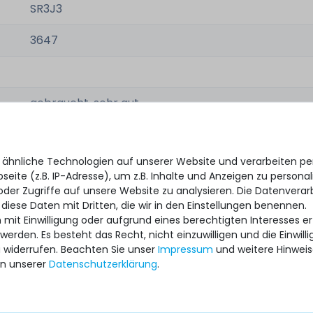
SR3J3
3647
gebraucht, sehr gut
1x CPU
 ähnliche Technologien auf unserer Website und verarbeiten 
eite (z.B. IP-Adresse), um z.B. Inhalte und Anzeigen zu personal
EILE
oder Zugriffe auf unsere Website zu analysieren. Die Datenverar
satzteile
 diese Daten mit Dritten, die wir in den Einstellungen benennen.
 mit Einwilligung oder aufgrund eines berechtigten Interesses 
 werden. Es besteht das Recht, nicht einzuwilligen und die Einwil
u widerrufen. Beachten Sie unser
Impressum
und weitere Hinwei
4
Thermal Grizzly Aeronaut
Therma
n unserer
Daten­schutz­erklärung
.
Thermal
Wärmeleitpaste / Thermal
Wärmele
be,
Paste - 1.5ml Tube - TG-A-
Paste 
015-R