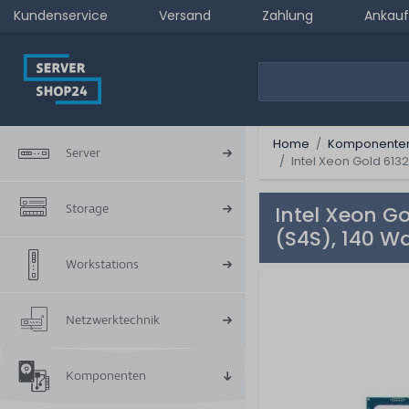
Kundenservice
Versand
Zahlung
Ankauf
Home
Komponente
Server
Intel Xeon Gold 613
Storage
Intel Xeon G
(S4S), 140 W
Workstations
Netzwerktechnik
Komponenten