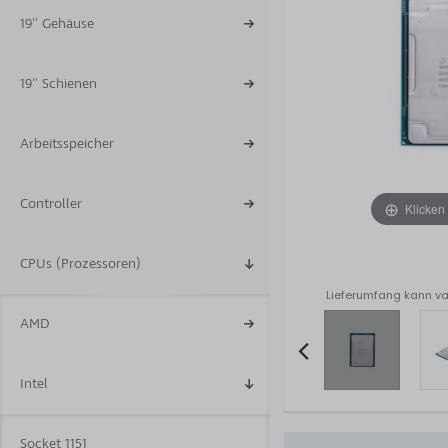
19'' Gehäuse
19'' Schienen
Arbeitsspeicher
Controller
Klicken
CPUs (Prozessoren)
Lieferumfang kann va
AMD
Intel
Item
2
of
Socket 1151