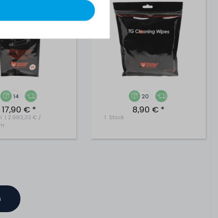
14
20
17,90 € *
8,90 € *
m
| 2.983,33 € /
1
Stück
mm
n