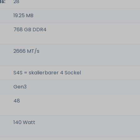
s:
28
19.25 MB
768 GB DDR4
2666 MT/s
S4S = skalierbarer 4 Sockel
Gen3
48
140 Watt