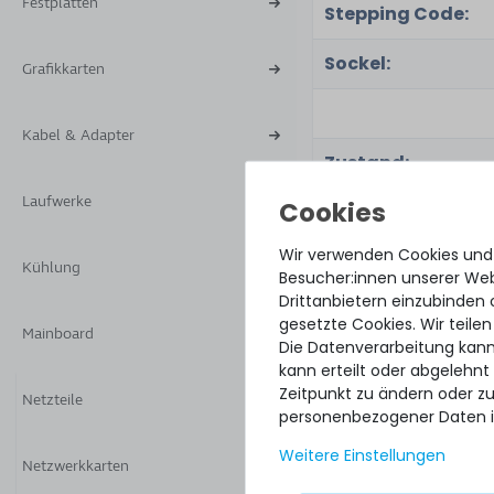
Festplatten
Stepping Code:
Sockel:
Grafikkarten
Kabel & Adapter
Zustand:
Laufwerke
Lieferumfang:
Wir verwenden Cookies und
Kühlung
Besucher:innen unserer Webs
ZUBEHÖR & ERSATZT
Drittanbietern einzubinden 
Zubehör & Er
gesetzte Cookies. Wir teilen
Mainboard
Die Datenverarbeitung kann
kann erteilt oder abgelehnt
Zeitpunkt zu ändern oder z
Netzteile
SERVERSHOP2
personenbezogener Daten i
Wärmeleitpaste / 
Paste - 1.5g Tu
Weitere Einstellungen
>5.15W/m-k
Netzwerkkarten