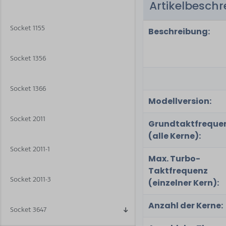
Artikelbesch
4
Socket 1155
Beschreibung:
Socket 1356
Socket 1366
Modellversion:
Socket 2011
Grundtaktfreque
(alle Kerne):
Socket 2011-1
Max. Turbo-
Taktfrequenz
Socket 2011-3
(einzelner Kern):
Anzahl der Kerne:
Socket 3647