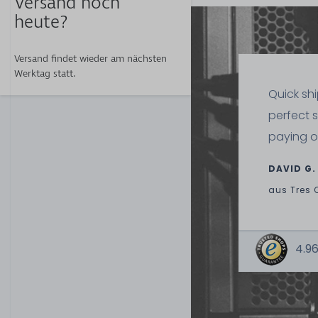
Versand noch
heute?
Versand findet wieder am nächsten
Werktag statt.
Quick sh
perfect 
7
paying o
9,90 € *
2
Gramm
| 4.950,00 € 
Kilogramm
DAVID G.
aus
Tres 
4.96