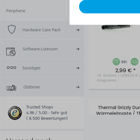
Peripherie
Hardware Care Pack
Software-Lizenzen
391
Sonstiges
2,99 € *
1.5
Gramm
| 1.993,33 € 
Kilogramm
Oldtimer
Trusted Shops
Thermal Grizzly Du
4.96 / 5.00 - Sehr gut
Wärmeleitpaste / 
( 8.500 Bewertungen)
Paste - 2g Tube -
002-R