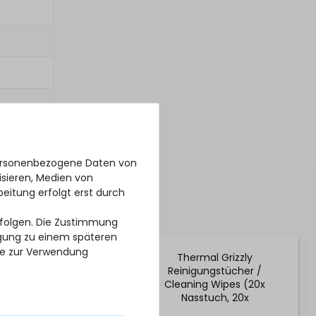
personenbezogene Daten von
isieren, Medien von
beitung erfolgt erst durch
erfolgen. Die Zustimmung
ligung zu einem späteren
se zur Verwendung
l Grizzly Duronaut
Thermal Grizzly
itpaste / Thermal
Reinigungstücher /
- 6g Tube - TG-D-
Cleaning Wipes (20x
006-R
Nasstuch, 20x
Trockentuch) - TG-CW-10