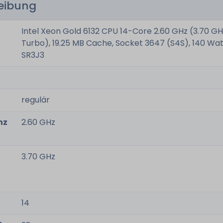
reibung
Intel Xeon Gold 6132 CPU 14-Core 2.60 GHz (3.70 G
Turbo), 19.25 MB Cache, Socket 3647 (S4S), 140 Wa
SR3J3
regulär
nz
2.60 GHz
3.70 GHz
14