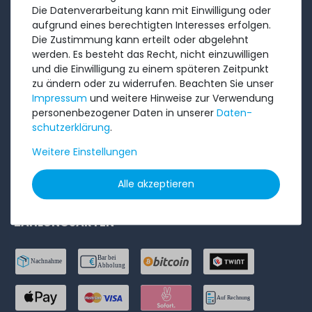
Die Datenverarbeitung kann mit Einwilligung oder
aufgrund eines berechtigten Interesses erfolgen.
AGB
Die Zustimmung kann erteilt oder abgelehnt
Widerrufs­recht
werden. Es besteht das Recht, nicht einzuwilligen
und die Einwilligung zu einem späteren Zeitpunkt
Batterieentsorgung
zu ändern oder zu widerrufen. Beachten Sie unser
Datenschutzerklärung
Impressum
und weitere Hinweise zur Verwendung
personenbezogener Daten in unserer
Daten­
Barrierefreiheitserklärung
schutz­erklärung
.
Impressum
Weitere Einstellungen
Bestellung widerrufen
Alle akzeptieren
ZAHLUNGSARTEN