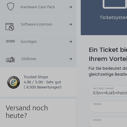
Hardware Care Pack
Ticketsyst
Software-Lizenzen
Sonstiges
Ein Ticket b
Ihrem Vortei
Oldtimer
Für Sie bedeutet da
gleichzeitige Bearb
Trusted Shops
4.96 / 5.00 - Sehr gut
( 8.500 Bewertungen)
ARTIKEL-NAME
FIRMA
Versand noch
heute?
NAME