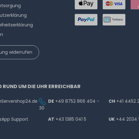
ntsorgung
utzerklärung
eiheitserklärung
um
lung widerrufen
D RUND UM DIE UHR ERREICHBAR
@Servershop24.de
DE
+49 8752 866 404 -
CH
+41 4452 
30
sApp Support
AT
+43 1385 041 5
UK
+44 2034 