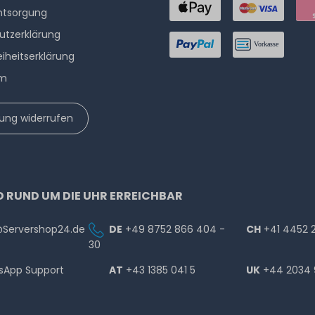
ntsorgung
utzerklärung
eiheitserklärung
um
lung widerrufen
D RUND UM DIE UHR ERREICHBAR
@Servershop24.de
DE
+49 8752 866 404 -
CH
+41 4452 
30
sApp Support
AT
+43 1385 041 5
UK
+44 2034 