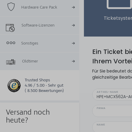
Hardware Care Pack
Ticketsyst
Software-Lizenzen
Sonstiges
Ein Ticket b
Ihrem Vortei
Oldtimer
Für Sie bedeutet da
gleichzeitige Bearb
Trusted Shops
4.96 / 5.00 - Sehr gut
( 8.500 Bewertungen)
ARTIKEL-NAME
FIRMA
Versand noch
heute?
NAME