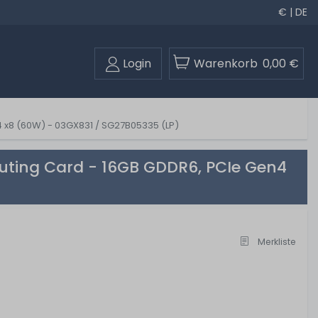
€ | DE
Login
Warenkorb
0,00 €
x8 (60W) - 03GX831 / SG27B05335 (LP)
ting Card - 16GB GDDR6, PCIe Gen4
Merkliste