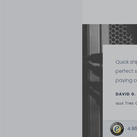
Quick sh
perfect 
paying o
DAVID G.
aus
Tres 
4.96