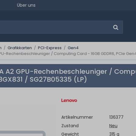
Über uns
n
Grafikkarten
PCI-Express
Gen4
PU-Rechenbeschleuniger / Computing Card - 16GB GDDR6, PCIe Gen4 
IA A2 GPU-Rechenbeschleuniger / Compu
3GX831 / SG27B05335 (LP)
Artikelnummer
136377
Zustand
Neu
Gewicht
315 g