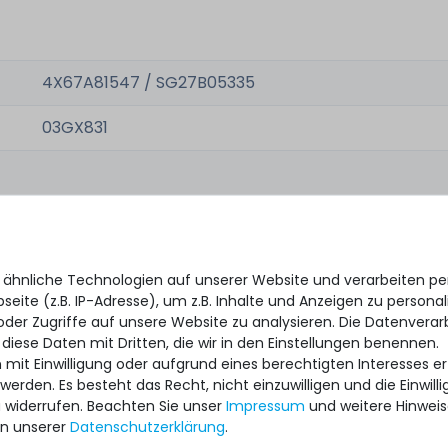
4X67A81547 / SG27B05335
03GX831
neu, bulk
1x Karte mit Low Profile Slotblende
 ähnliche Technologien auf unserer Website und verarbeiten 
eite (z.B. IP-Adresse), um z.B. Inhalte und Anzeigen zu personal
oder Zugriffe auf unsere Website zu analysieren. Die Datenverar
EILE
 diese Daten mit Dritten, die wir in den Einstellungen benennen.
satzteile
 mit Einwilligung oder aufgrund eines berechtigten Interesses 
 werden. Es besteht das Recht, nicht einzuwilligen und die Einwil
u widerrufen. Beachten Sie unser
Impressum
und weitere Hinwei
n unserer
Daten­schutz­erklärung
.
cket /