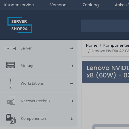
Kundenservice
Versand
Zahlung
Ankauf
Home
Komponente
Server
Lenovo NVIDIA A2 G
Storage
Lenovo NVID
x8 (60W) - 0
Workstations
Netzwerktechnik
Komponenten