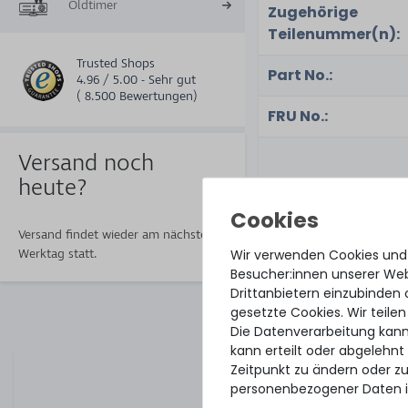
Oldtimer
Zugehörige
Teilenummer(n):
Trusted Shops
Part No.:
4.96 / 5.00 - Sehr gut
( 8.500 Bewertungen)
FRU No.:
Versand noch
heute?
Zustand:
Versand findet wieder am nächsten
Lieferumfang:
Wir verwenden Cookies und
Werktag statt.
Besucher:innen unserer Webs
Drittanbietern einzubinden 
ZUBEHÖR & ERSATZT
gesetzte Cookies. Wir teilen
Zubehör & Er
Die Datenverarbeitung kann
kann erteilt oder abgelehnt
Zeitpunkt zu ändern oder z
personenbezogener Daten i
OEM Low Profile Bra