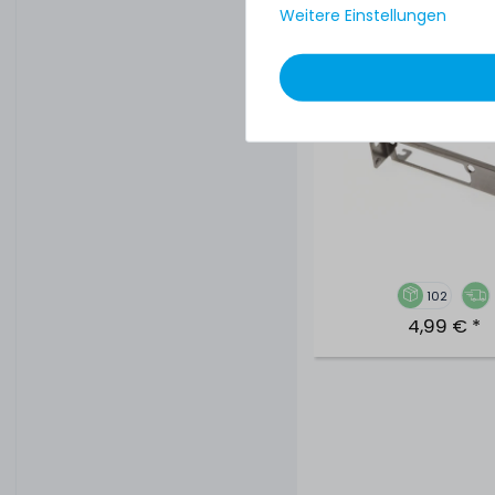
Bezel / Slotblende fü
Weitere Einstellungen
A2 GPU-
Rechenbeschleuni
Computing Card -
000
102
4,99 € *