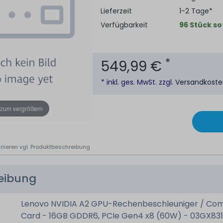
Lieferzeit
1-2 Tage*
Verfügbarkeit
96 Stück so
*
549,99 €
* inkl. ges. MwSt. zzgl.
Versandkost
 zum vergrößern
riieren vgl. Produktbeschreibung
reibung
Lenovo NVIDIA A2 GPU-Rechenbeschleuniger / Co
Card - 16GB GDDR6, PCIe Gen4 x8 (60W) - 03GX831