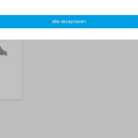
r NVIDIA
ger /
 0494-
Alle akzeptieren