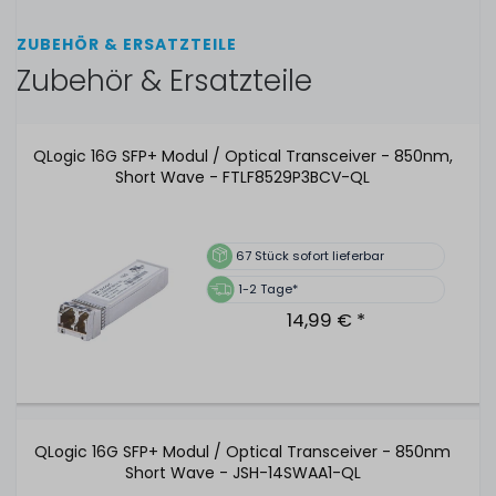
ZUBEHÖR & ERSATZTEILE
Zubehör & Ersatzteile
QLogic 16G SFP+ Modul / Optical Transceiver - 850nm,
Short Wave - FTLF8529P3BCV-QL
67
Stück sofort lieferbar
1-2 Tage*
14,99 € *
QLogic 16G SFP+ Modul / Optical Transceiver - 850nm
Short Wave - JSH-14SWAA1-QL