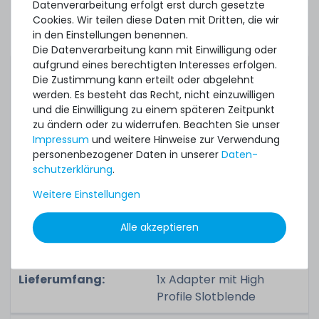
Datenverarbeitung erfolgt erst durch gesetzte
Lenovo ThinkSystem
Cookies. Wir teilen diese Daten mit Dritten, die wir
in den Einstellungen benennen.
ST650 V2
Die Datenverarbeitung kann mit Einwilligung oder
aufgrund eines berechtigten Interesses erfolgen.
Die Zustimmung kann erteilt oder abgelehnt
werden. Es besteht das Recht, nicht einzuwilligen
Zugehörige
und die Einwilligung zu einem späteren Zeitpunkt
Teilenummer(n):
zu ändern oder zu widerrufen. Beachten Sie unser
Impressum
und weitere Hinweise zur Verwendung
Part No.:
00Y3343
personenbezogener Daten in unserer
Daten­
schutz­erklärung
.
FRU No.:
00Y3344
Weitere Einstellungen
Alle akzeptieren
Zustand:
gebraucht, sehr gut
Lieferumfang:
1x Adapter mit High
Profile Slotblende