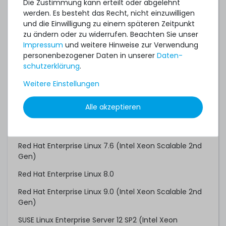
Microsoft Windows Server 2016
Die Zustimmung kann erteilt oder abgelehnt
werden. Es besteht das Recht, nicht einzuwilligen
Microsoft Windows Server 2019
und die Einwilligung zu einem späteren Zeitpunkt
zu ändern oder zu widerrufen. Beachten Sie unser
Microsoft Windows Server 2022
Impressum
und weitere Hinweise zur Verwendung
Oracle Linux/UEK 8.6
personenbezogener Daten in unserer
Daten­
schutz­erklärung
.
Oracle Linux/UEK 9.0
Weitere Einstellungen
Red Hat Enterprise Linux 6.9 (Intel Xeon Scalable 1st
Gen)
Alle akzeptieren
Red Hat Enterprise Linux 7.3 (Intel Xeon Scalable 1st
Gen)
Red Hat Enterprise Linux 7.6 (Intel Xeon Scalable 2nd
Gen)
Red Hat Enterprise Linux 8.0
Red Hat Enterprise Linux 9.0 (Intel Xeon Scalable 2nd
Gen)
SUSE Linux Enterprise Server 12 SP2 (Intel Xeon