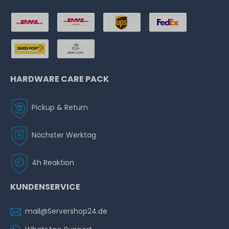
& Vor-Ort-Service
1-2 Tage*
430,99 € *
HARDWARE CARE PACK
Pickup & Return
Nächster Werktag
Hardware Care Pack für Lenovo ThinkSystem ST550
Server - 2 Jahre mit 24/7 Support mit 4h Reaktionszeit
& Vor-Ort-Service
4h Reaktion
1-2 Tage*
KUNDENSERVICE
822,99 € *
mail@Servershop24.de