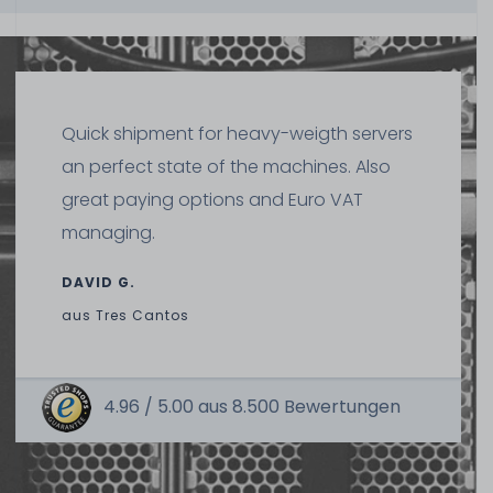
Hardware Care Pack für Lenovo ThinkSystem ST550
Server - 3 Jahre mit Pickup & Return Service
1-2 Tage*
Quick shipment for heavy-weigth servers
418,99 € *
an perfect state of the machines. Also
great paying options and Euro VAT
managing.
DAVID G.
aus
Tres Cantos
Hardware Care Pack für Lenovo ThinkSystem ST550
Server - 5 Jahre mit Pickup & Return Service
4.96 /
5.00
aus
8.500
Bewertungen
1-2 Tage*
697,99 € *