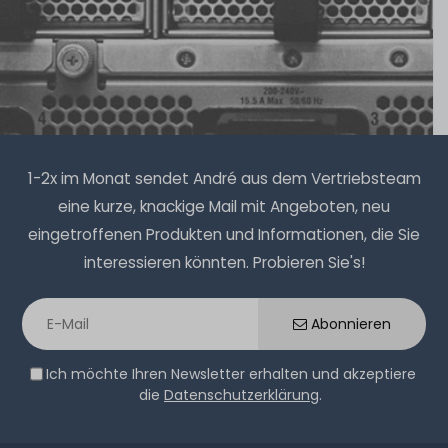
Hardware Care Pack für Lenovo ThinkSystem ST550
Server - 1 Jahr mit Next-Business-Day Support und 5x9
1-2x im Monat sendet André aus dem Vertriebsteam
Vor-Ort-Service
eine kurze, knackige Mail mit Angeboten, neu
eingetroffenen Produkten und Informationen, die Sie
1-2 Tage*
interessieren könnten. Probieren Sie's!
242,99 € *
Abonnieren
Ich möchte Ihren Newsletter erhalten und akzeptiere
die
Datenschutzerklärung
.
Hardware Care Pack für Lenovo ThinkSystem ST550