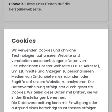
Hinweis:
Diese Links führen auf die
Herstellerwebseite.
Kompatible Betriebssysteme:
Canonical Ubuntu 16.04 LTS
Wir verwenden Cookies und ähnliche
Canonical Ubuntu 18.04 LTS
Technologien auf unserer Website und
Canonical Ubuntu 20.04 LTS
verarbeiten personenbezogene Daten von
Besucher:innen unserer Webseite (z.B. IP-Adresse),
Canonical Ubuntu 22.04 LTS
um z.B. Inhalte und Anzeigen zu personalisieren,
Medien von Drittanbietern einzubinden oder
Citrix XenServer 7.6
Zugriffe auf unsere Website zu analysieren. Die
Citrix XenServer 8
Datenverarbeitung erfolgt erst durch gesetzte
Cookies. Wir teilen diese Daten mit Dritten, die wir
Citrix Hypervisor 8.2 LTSR CU1
in den Einstellungen benennen.
Die Datenverarbeitung kann mit Einwilligung oder
Microsoft Windows Server 2012 R2
aufgrund eines berechtigten Interesses erfolgen.