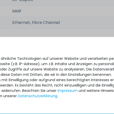
MMF
Ethernet, Fibre Channel
 ähnliche Technologien auf unserer Website und verarbeiten 
332-00347 / 332-00347+A0 / AFBR-57M5UMZ-EP1
eite (z.B. IP-Adresse), um z.B. Inhalte und Anzeigen zu personal
oder Zugriffe auf unsere Website zu analysieren. Die Datenverar
 diese Daten mit Dritten, die wir in den Einstellungen benennen.
 mit Einwilligung oder aufgrund eines berechtigten Interesses 
 werden. Es besteht das Recht, nicht einzuwilligen und die Einwil
gebraucht, sehr gut
u widerrufen. Beachten Sie unser
Impressum
und weitere Hinwei
n unserer
Daten­schutz­erklärung
.
1x Transceiver