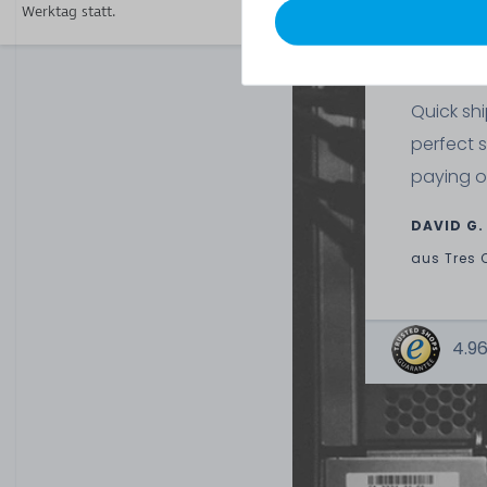
Werktag statt.
Quick sh
perfect 
paying o
DAVID G.
aus
Tres 
4.96