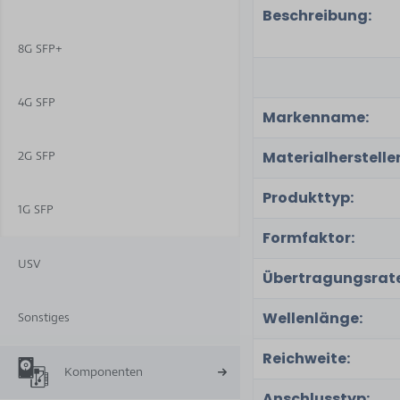
Beschreibung:
8G SFP+
4G SFP
Markenname:
Materialhersteller
2G SFP
Produkttyp:
1G SFP
Formfaktor:
USV
Übertragungsrate
Wellenlänge:
Sonstiges
Reichweite:
Komponenten
Anschlusstyp: