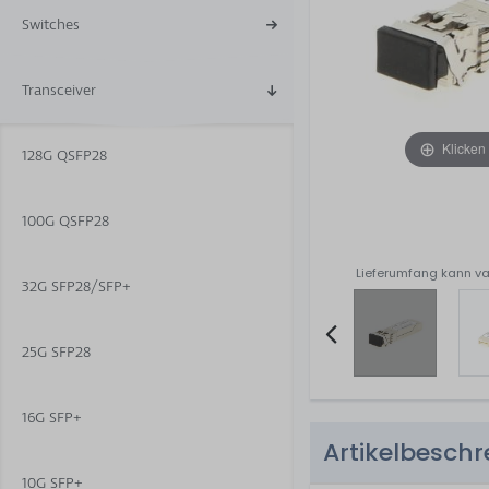
Switches
Transceiver
Klicken
128G QSFP28
100G QSFP28
Lieferumfang kann va
32G SFP28/SFP+
25G SFP28
Item
2
16G SFP+
of
Artikelbesch
5
10G SFP+