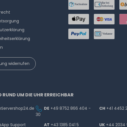
­recht
ntsorgung
utzerklärung
eiheitserklärung
um
lung widerrufen
D RUND UM DIE UHR ERREICHBAR
@Servershop24.de
DE
+49 8752 866 404 -
CH
+41 4452 
30
sApp Support
AT
+43 1385 041 5
UK
+44 2034 