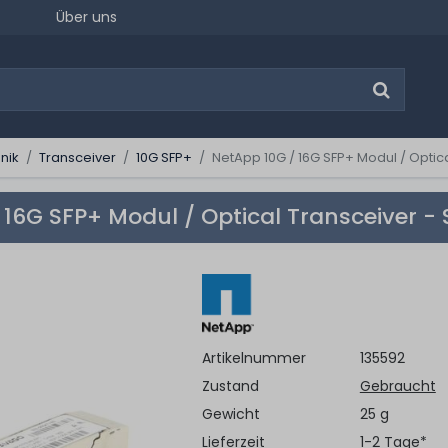
Über uns
nik
Transceiver
10G SFP+
NetApp 10G / 16G SFP+ Modul / Optic
 16G SFP+ Modul / Optical Transceiver -
Artikelnummer
135592
Zustand
Gebraucht
Gewicht
25 g
Lieferzeit
1-2 Tage*