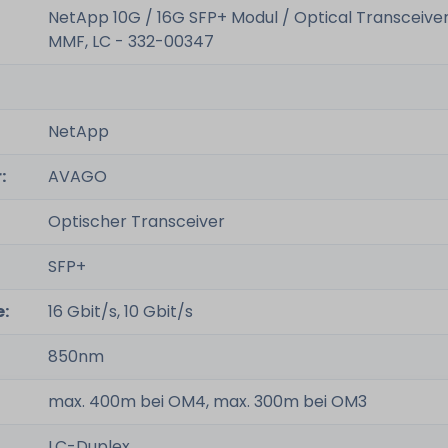
NetApp 10G / 16G SFP+ Modul / Optical Transceiver
MMF, LC - 332-00347
NetApp
:
AVAGO
Optischer Transceiver
SFP+
:
16 Gbit/s, 10 Gbit/s
850nm
max. 400m bei OM4, max. 300m bei OM3
LC-Duplex