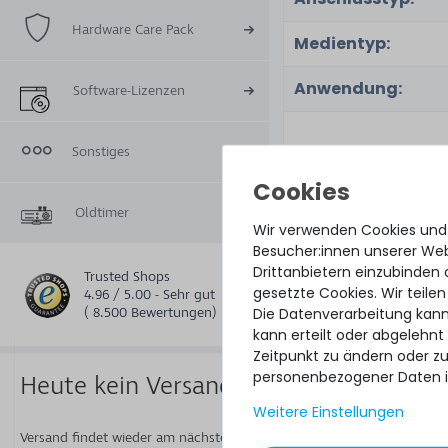
Hardware Care Pack
Medientyp:
Anwendung:
Software-Lizenzen
Sonstiges
Zugehörige
Teilenummer(n):
Oldtimer
Wir verwenden Cookies und
Part No.:
Besucher:innen unserer Webs
Drittanbietern einzubinden 
Trusted Shops
gesetzte Cookies. Wir teilen
4.96 / 5.00 - Sehr gut
Die Datenverarbeitung kann
( 8.500 Bewertungen)
kann erteilt oder abgelehnt
Zustand:
Zeitpunkt zu ändern oder z
personenbezogener Daten i
Heute kein Versand
Lieferumfang:
Weitere Einstellungen
Versand findet wieder am nächsten