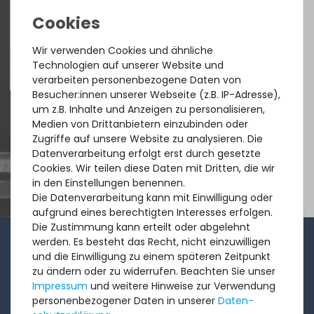
aus
Tres Cantos
Wir verwenden Cookies und ähnliche
Technologien auf unserer Website und
4.96 /
5.00
aus
8.500
Bewertungen
verarbeiten personenbezogene Daten von
Besucher:innen unserer Webseite (z.B. IP-Adresse),
um z.B. Inhalte und Anzeigen zu personalisieren,
Medien von Drittanbietern einzubinden oder
Zugriffe auf unsere Website zu analysieren. Die
Datenverarbeitung erfolgt erst durch gesetzte
Cookies. Wir teilen diese Daten mit Dritten, die wir
in den Einstellungen benennen.
Die Datenverarbeitung kann mit Einwilligung oder
aufgrund eines berechtigten Interesses erfolgen.
Die Zustimmung kann erteilt oder abgelehnt
werden. Es besteht das Recht, nicht einzuwilligen
1-2x im Monat sendet André aus dem Vertriebsteam
und die Einwilligung zu einem späteren Zeitpunkt
eine kurze, knackige Mail mit Angeboten, neu
zu ändern oder zu widerrufen. Beachten Sie unser
Impressum
und weitere Hinweise zur Verwendung
eingetroffenen Produkten und Informationen, die Sie
personenbezogener Daten in unserer
Daten­
interessieren könnten. Probieren Sie's!