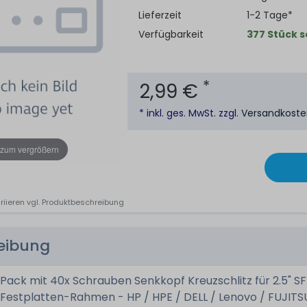
Lieferzeit
1-2 Tage*
Verfügbarkeit
377 Stück s
*
2,99 €
* inkl. ges. MwSt. zzgl.
Versandkost
 zum vergrößern
riieren vgl. Produktbeschreibung
reibung
Pack mit 40x Schrauben Senkkopf Kreuzschlitz für 2.5" S
Festplatten-Rahmen - HP / HPE / DELL / Lenovo / FUJITS