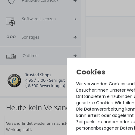
Hardware Care Pack
Software-Lizenzen
Sonstiges
Oldtimer
Trusted Shops
4.96 / 5.00 - Sehr gut
Wir verwenden Cookies und
( 8.500 Bewertungen)
Besucher:innen unserer Webs
Drittanbietern einzubinden 
gesetzte Cookies. Wir teilen
Heute kein Versand
Die Datenverarbeitung kann
kann erteilt oder abgelehnt
Zeitpunkt zu ändern oder z
Versand findet wieder am nächsten
personenbezogener Daten i
Werktag statt.