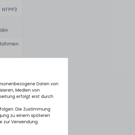
/ NTPP3
D9H
p Rahmen
 Swap
personenbezogene Daten von
 Swap
isieren, Medien von
beitung erfolgt erst durch
 Swap
erfolgen. Die Zustimmung
ligung zu einem späteren
se zur Verwendung
für
600