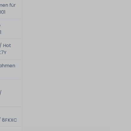
men für
001
p
1
/ Hot
X7Y
 Rahmen
/
/ 8FKXC