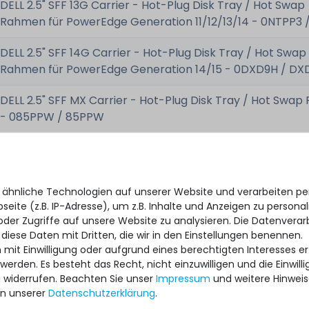
DELL 2.5" SFF 13G Carrier - Hot-Plug Disk Tray / Hot Swap
Rahmen für PowerEdge Generation 11/12/13/14 - 0NTPP3 
DELL 2.5" SFF 14G Carrier - Hot-Plug Disk Tray / Hot Swap
Rahmen für PowerEdge Generation 14/15 - 0DXD9H / DX
DELL 2.5" SFF MX Carrier - Hot-Plug Disk Tray / Hot Swa
- 085PPW / 85PPW
Lenovo 2.5" SFF NVMe Carrier - Hot-Plug Disk Tray / Hot
Rahmen für ThinkAgile CP Series - SM17A36921
 ähnliche Technologien auf unserer Website und verarbeiten 
Lenovo 2.5" SFF Gen4 Carrier - Hot-Plug Disk Tray / Hot
eite (z.B. IP-Adresse), um z.B. Inhalte und Anzeigen zu personal
Rahmen für ThinkSystem SR / ST V1 V2 V3 - SM17A06246
oder Zugriffe auf unsere Website zu analysieren. Die Datenverar
 diese Daten mit Dritten, die wir in den Einstellungen benennen.
Lenovo 2.5" SFF NVMe Carrier - Hot-Plug Disk Tray / Hot
 mit Einwilligung oder aufgrund eines berechtigten Interesses 
Rahmen für ThinkAgile CP Series - SM17A36921
 werden. Es besteht das Recht, nicht einzuwilligen und die Einwil
u widerrufen. Beachten Sie unser
Impressum
und weitere Hinwei
Lenovo 2.5" SFF - Hot-Plug Disk Tray / Hot Swap Rahmen 
n unserer
Daten­schutz­erklärung
.
System X M5, ThinkSystem SR V1 & V2 & V3 Series - 00E7