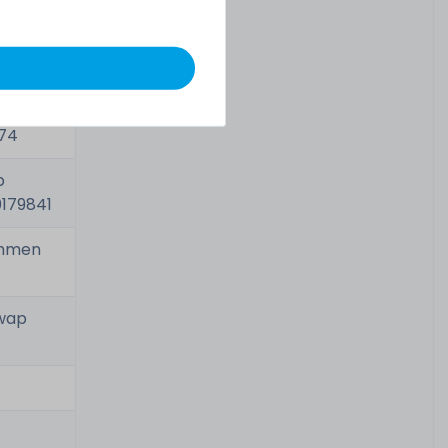
p
103
p
974
p
179841
Rahmen
Swap