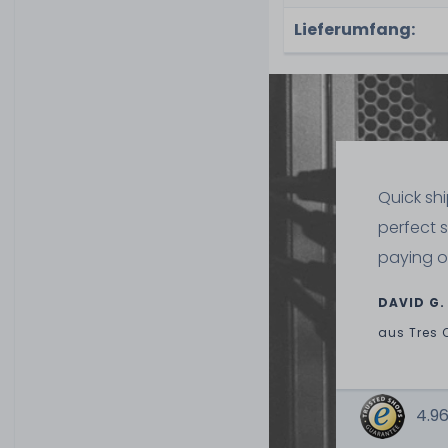
Lieferumfang:
Quick sh
perfect 
paying o
DAVID G.
aus
Tres 
4.96