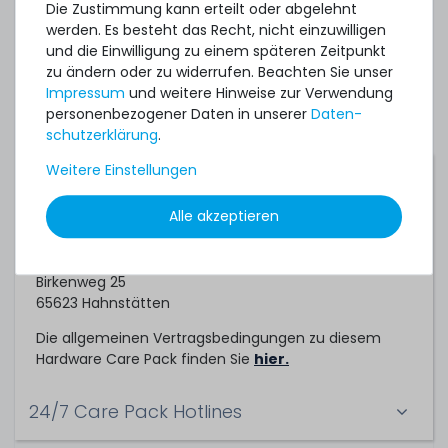
Server. Sofern Sie ihre bestehende Systeme
Die Zustimmung kann erteilt oder abgelehnt
absichern möchten, können Sie gerne ein
werden. Es besteht das Recht, nicht einzuwilligen
individuelles Angebot für ein Hardware Care Pack bei
und die Einwilligung zu einem späteren Zeitpunkt
uns einholen.
zu ändern oder zu widerrufen. Beachten Sie unser
Impressum
und weitere Hinweise zur Verwendung
personenbezogener Daten in unserer
Daten­
schutz­erklärung
.
Weitere Einstellungen
Servicepartner
Alle akzeptieren
Dieses Hardware Care Pack ein Service der
TechCare Solutions GmbH
Birkenweg 25
65623 Hahnstätten
Die allgemeinen Vertragsbedingungen zu diesem
Hardware Care Pack finden Sie
hier.
24/7 Care Pack Hotlines