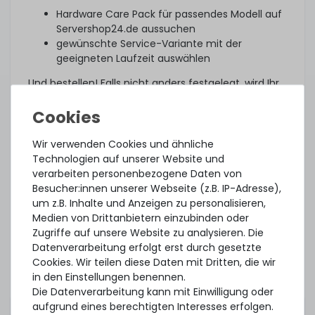
Hardware Care Pack für passendes Modell auf
Servershop24.de aussuchen
gewünschte Service-Variante mit der
geeigneten Laufzeit auswählen
Und bestellen! Falls nicht anders festgelegt, wird Ihr
individuelles Hardware Care Pack drei Tage nach
Lieferung automatisch aktiviert.
Was noch?
Wir verwenden Cookies und ähnliche
Technologien auf unserer Website und
Das angebotene Hardware Care Pack erweitert Ihren
verarbeiten personenbezogene Daten von
Schutz. Ihre gesetzlichen Gewährleistungsrechte
Besucher:innen unserer Webseite (z.B. IP-Adresse),
und ggf. am Artikel vorhandene Garantien bleiben
um z.B. Inhalte und Anzeigen zu personalisieren,
davon unberührt. Sie erhalten im Falle eines
Medien von Drittanbietern einzubinden oder
Problems, unabhängig, ob ein Servicefall eintritt
Zugriffe auf unsere Website zu analysieren. Die
oder ob das Hardware Care Pack in Anspruch
Datenverarbeitung erfolgt erst durch gesetzte
genommen wird, im Rahmen der jeweiligen
Cookies. Wir teilen diese Daten mit Dritten, die wir
Regelungen natürlich unsere Unterstützung.
in den Einstellungen benennen.
Dieses Hardware Care Pack ist gültig nur in
Die Datenverarbeitung kann mit Einwilligung oder
Verbindung mit einem von uns angebotenem
aufgrund eines berechtigten Interesses erfolgen.