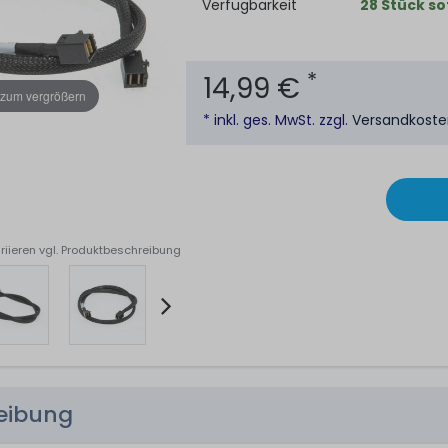
Verfügbarkeit
28 Stück so
*
14,99 €
 zum vergrößern
* inkl. ges. MwSt. zzgl.
Versandkost
riieren vgl. Produktbeschreibung
reibung