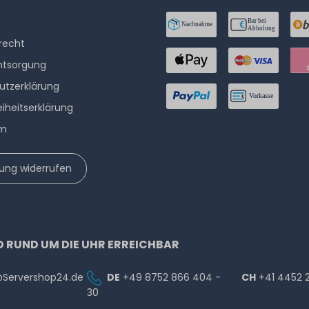
­recht
ntsorgung
utzerklärung
eiheitserklärung
um
lung widerrufen
D RUND UM DIE UHR ERREICHBAR
@Servershop24.de
DE
+49 8752 866 404 -
CH
+41 4452 
30