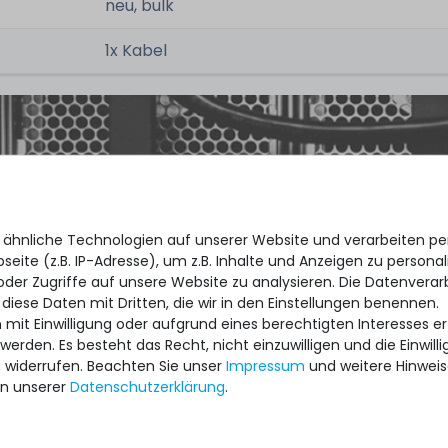
neu, bulk
1x Kabel
ipment for heavy-weigth servers an
 ähnliche Technologien auf unserer Website und verarbeiten 
state of the machines. Also great
eite (z.B. IP-Adresse), um z.B. Inhalte und Anzeigen zu personal
ptions and Euro VAT managing.
oder Zugriffe auf unsere Website zu analysieren. Die Datenverar
 diese Daten mit Dritten, die wir in den Einstellungen benennen.
 mit Einwilligung oder aufgrund eines berechtigten Interesses 
 werden. Es besteht das Recht, nicht einzuwilligen und die Einwil
Cantos
u widerrufen. Beachten Sie unser
Impressum
und weitere Hinwei
n unserer
Daten­schutz­erklärung
.
 /
5.00
aus
8.500
Bewertungen