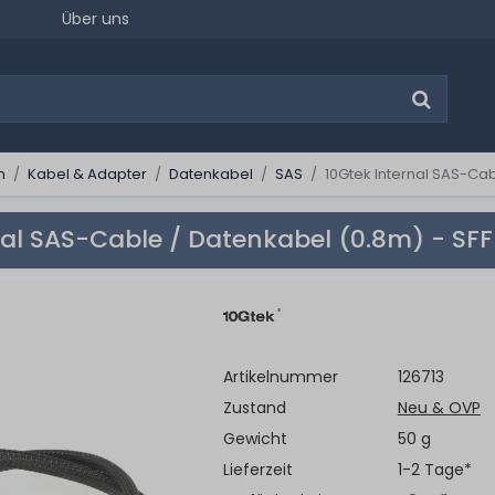
Über uns
n
Kabel & Adapter
Datenkabel
SAS
10Gtek Internal SAS-Ca
nal SAS-Cable / Datenkabel (0.8m) - S
Artikelnummer
126713
Zustand
Neu & OVP
Gewicht
50 g
Lieferzeit
1-2 Tage*