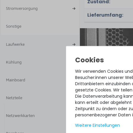
Zustand:
Stromversorgung
Lieferumfang:
Sonstige
Laufwerke
Kühlung
Quick sh
Wir verwenden Cookies und
perfect 
Besucher:innen unserer Webs
Mainboard
paying o
Drittanbietern einzubinden 
gesetzte Cookies. Wir teilen
Die Datenverarbeitung kann
DAVID G.
Netzteile
kann erteilt oder abgelehnt
aus
Tres 
Zeitpunkt zu ändern oder z
personenbezogener Daten i
Netzwerkkarten
Weitere Einstellungen
4.96