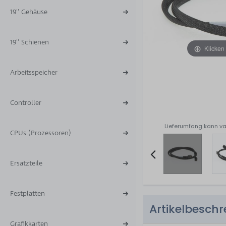
19'' Gehäuse
19'' Schienen
Klicken
Arbeitsspeicher
Controller
Lieferumfang kann va
CPUs (Prozessoren)
Ersatzteile
Item
2
Festplatten
of
Artikelbesch
4
Grafikkarten