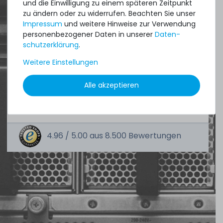
und die Einwilligung zu einem späteren Zeitpunkt
Quick shipment for heavy-weigth servers
zu ändern oder zu widerrufen. Beachten Sie unser
Impressum
und weitere Hinweise zur Verwendung
an perfect state of the machines. Also
personenbezogener Daten in unserer
Daten­
great paying options and Euro VAT
schutz­erklärung
.
managing.
Weitere Einstellungen
DAVID G.
Alle akzeptieren
aus
Tres Cantos
4.96 /
5.00
aus
8.500
Bewertungen