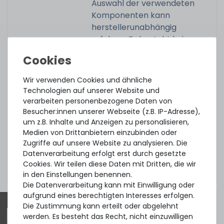
Auswahl der verwendeten
Komponenten kann
herstellerunabhängig
erfolgen. Es besteht kein
zusätzlicher Anspruch auf die
im ursprünglichen
Lieferumfang enthaltenen
Wir verwenden Cookies und ähnliche
Teile.
Technologien auf unserer Website und
verarbeiten personenbezogene Daten von
Dieses Upgrade kann nur in
Besucher:innen unserer Webseite (z.B. IP-Adresse),
Verbindung mit einem von uns
um z.B. Inhalte und Anzeigen zu personalisieren,
Medien von Drittanbietern einzubinden oder
angebotenem Server
Zugriffe auf unsere Website zu analysieren. Die
kombiniert werden. Pro Server
Datenverarbeitung erfolgt erst durch gesetzte
kann nur ein HDD-Upgrade
Cookies. Wir teilen diese Daten mit Dritten, die wir
erworben werden.
in den Einstellungen benennen.
Die Datenverarbeitung kann mit Einwilligung oder
aufgrund eines berechtigten Interesses erfolgen.
Die Zustimmung kann erteilt oder abgelehnt
werden. Es besteht das Recht, nicht einzuwilligen