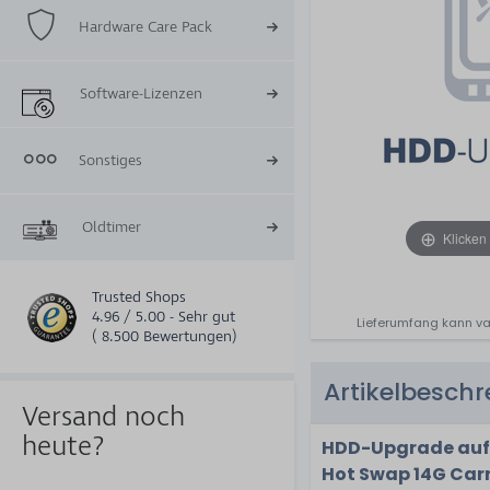
Hardware Care Pack
Software-Lizenzen
Sonstiges
Oldtimer
Klicken
Trusted Shops
4.96 / 5.00 - Sehr gut
Lieferumfang kann va
( 8.500 Bewertungen)
Artikelbesch
Versand noch
heute?
HDD-Upgrade auf 6
Hot Swap 14G Carr