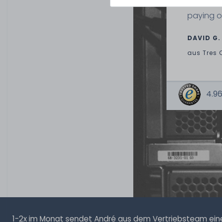
perfect 
paying o
DAVID G.
aus
Tres 
4.96
1-2x im Monat sendet André aus dem Vertriebsteam eine 