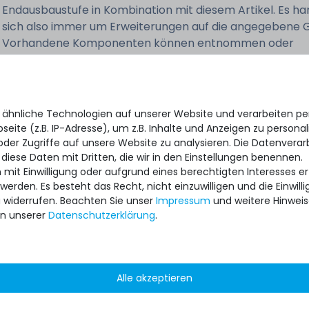
Endausbaustufe in Kombination mit diesem Artikel. Es ha
sich also immer um Erweiterungen auf die angegebene 
Vorhandene Komponenten können entnommen oder
weiterverwendet werden. Die Auswahl der verwendeten
Komponenten kann herstellerunabhängig erfolgen. Es b
kein zusätzlicher Anspruch auf die im ursprünglichen
Lieferumfang enthaltenen Teile.
 ähnliche Technologien auf unserer Website und verarbeiten 
eite (z.B. IP-Adresse), um z.B. Inhalte und Anzeigen zu personal
Dieses Upgrade kann nur in Verbindung mit einem von u
oder Zugriffe auf unsere Website zu analysieren. Die Datenverar
angebotenem Server kombiniert werden. Pro Server kan
 diese Daten mit Dritten, die wir in den Einstellungen benennen.
 mit Einwilligung oder aufgrund eines berechtigten Interesses 
ein HDD-Upgrade erworben werden.
 werden. Es besteht das Recht, nicht einzuwilligen und die Einwil
u widerrufen. Beachten Sie unser
Impressum
und weitere Hinwei
n unserer
Daten­schutz­erklärung
.
Alle akzeptieren
ipment for heavy-weigth servers an