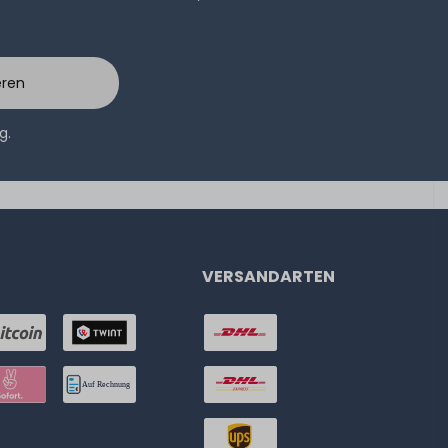
eren
ng
.
VERSANDARTEN