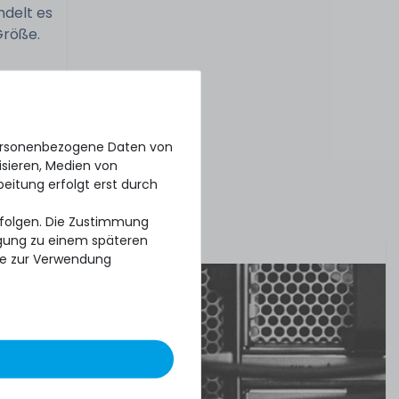
ndelt es
Größe.
esteht
personenbezogene Daten von
isieren, Medien von
ns
beitung erfolgt erst durch
n nur
erfolgen. Die Zustimmung
ligung zu einem späteren
se zur Verwendung