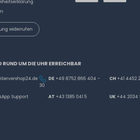
eiheitserklärung
um
lung widerrufen
D RUND UM DIE UHR ERREICHBAR
@Servershop24.de
DE
+49 8752 866 404 -
CH
+41 4452 
30
sApp Support
AT
+43 1385 041 5
UK
+44 2034 