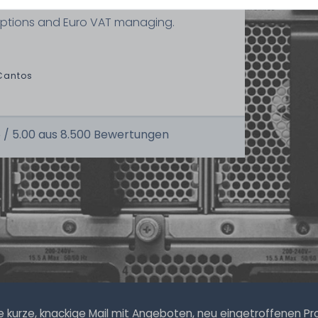
state of the machines. Also great
ptions and Euro VAT managing.
Cantos
 /
5.00
aus
8.500
Bewertungen
kurze, knackige Mail mit Angeboten, neu eingetroffenen Prod