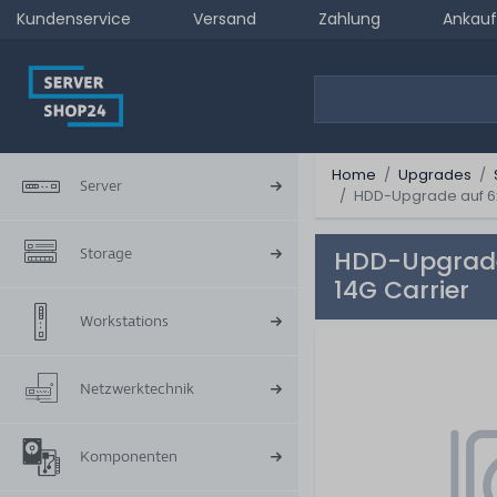
Kundenservice
Versand
Zahlung
Ankauf
Home
Upgrades
Server
HDD-Upgrade auf 6x 
Storage
HDD-Upgrade 
14G Carrier
Workstations
Netzwerktechnik
Komponenten