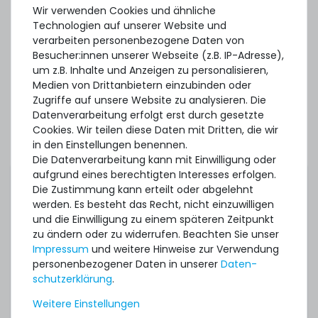
Wir verwenden Cookies und ähnliche
HP Cache Power Cable / Stromkabel (60cm) für Battery
Backed Write Cache (BBWC) Modul - 458943-003 /
Technologien auf unserer Website und
488138-001
verarbeiten personenbezogene Daten von
Besucher:innen unserer Webseite (z.B. IP-Adresse),
um z.B. Inhalte und Anzeigen zu personalisieren,
11
Stück sofort lieferbar
Medien von Drittanbietern einzubinden oder
1-2 Tage*
Zugriffe auf unsere Website zu analysieren. Die
Datenverarbeitung erfolgt erst durch gesetzte
14,99 € *
0.6
Meter
Cookies. Wir teilen diese Daten mit Dritten, die wir
in den Einstellungen benennen.
Die Datenverarbeitung kann mit Einwilligung oder
aufgrund eines berechtigten Interesses erfolgen.
Die Zustimmung kann erteilt oder abgelehnt
werden. Es besteht das Recht, nicht einzuwilligen
und die Einwilligung zu einem späteren Zeitpunkt
zu ändern oder zu widerrufen. Beachten Sie unser
Impressum
und weitere Hinweise zur Verwendung
personenbezogener Daten in unserer
Daten­
schutz­erklärung
.
Weitere Einstellungen