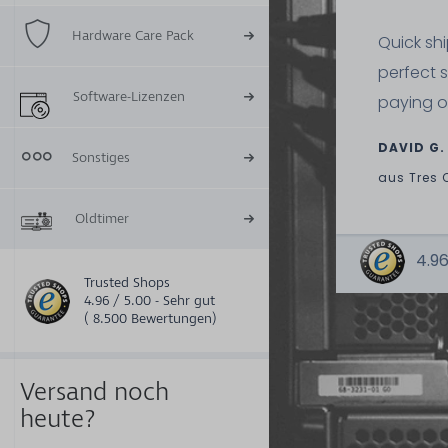
Hardware Care Pack
Quick sh
perfect 
Software-Lizenzen
paying o
DAVID G.
Sonstiges
aus
Tres 
Oldtimer
4.96
Trusted Shops
4.96 / 5.00 - Sehr gut
( 8.500 Bewertungen)
Versand noch
heute?