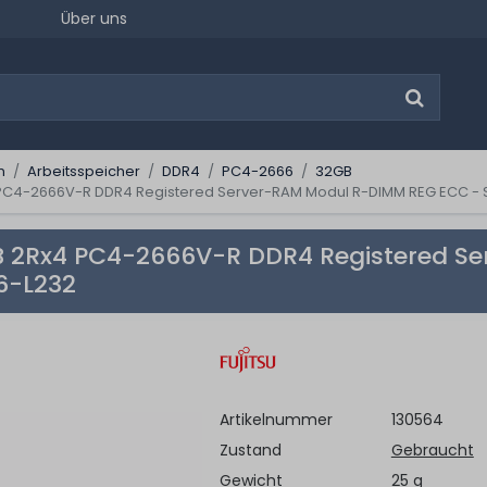
Über uns
n
Arbeitsspeicher
DDR4
PC4-2666
32GB
 PC4-2666V-R DDR4 Registered Server-RAM Modul R-DIMM REG ECC - 
B 2Rx4 PC4-2666V-R DDR4 Registered S
6-L232
Artikelnummer
130564
Zustand
Gebraucht
Gewicht
25 g