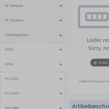
19'' Gehäuse
19'' Schienen
Arbeitsspeicher
DDR3
Klicken
DDR4
PC4-2133
Lieferumfang kann va
PC4-2400
Artikelbesch
PC4-2666