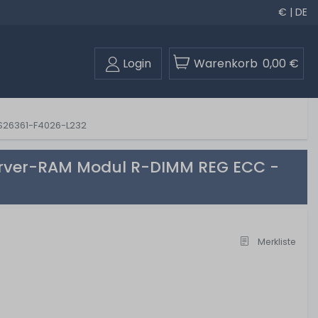
€ | DE
Login
Warenkorb
0,00 €
S26361-F4026-L232
erver-RAM Modul R-DIMM REG ECC -
Merkliste