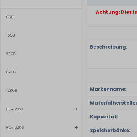
Achtung: Dies i
8GB
16GB
Beschreibung:
32GB
64GB
Markenname:
128GB
Materialhersteller
PC4-2933
Kapazität:
PC4-3200
Speicherbänke: