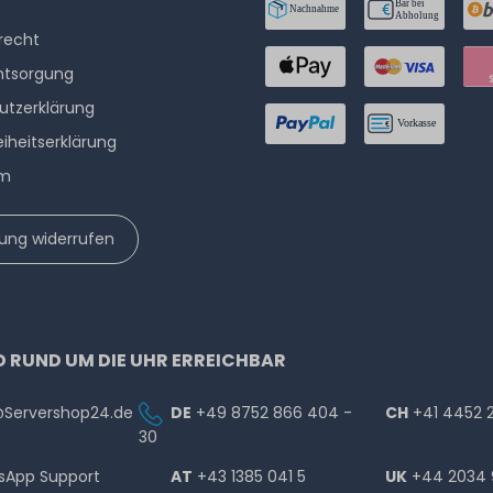
­recht
ntsorgung
utzerklärung
eiheitserklärung
um
lung widerrufen
D RUND UM DIE UHR ERREICHBAR
@Servershop24.de
DE
+49 8752 866 404 -
CH
+41 4452 
30
sApp Support
AT
+43 1385 041 5
UK
+44 2034 