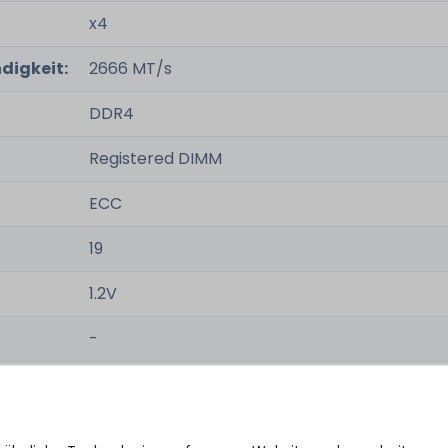
x4
digkeit:
2666 MT/s
DDR4
Registered DIMM
ECC
19
1.2V
-