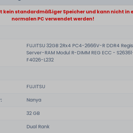
st kein standardmäßiger Speicher und kann nicht in
normalen PC verwendet werden!
FUJITSU 32GB 2Rx4 PC4-2666V-R DDR4 Regis
Server-RAM Modul R-DIMM REG ECC - S26361
F4026-L232
FUJITSU
:
Nanya
32 GB
Dual Rank