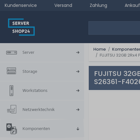
Kundenservice
Versand
Zahlung
Ankauf
Home
Komponente
Server
FUJITSU 32GB 2Rx4
Storage
FUJITSU 32G
S26361-F402
Workstations
Netzwerktechnik
Komponenten