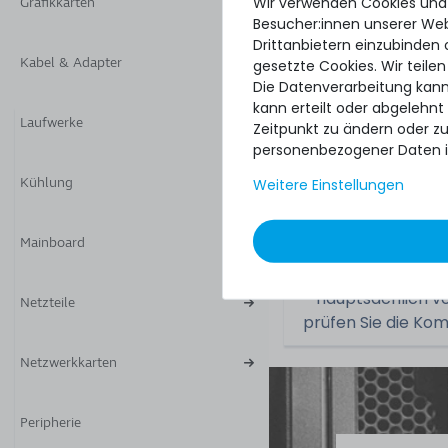
Wir verwenden Cookies und
Teilenummer(n):
Grafikkarten
Besucher:innen unserer Webs
Drittanbietern einzubinden 
Part No.:
Kabel & Adapter
gesetzte Cookies. Wir teilen
Die Datenverarbeitung kann
kann erteilt oder abgelehnt
Laufwerke
Zeitpunkt zu ändern oder z
Zustand:
personenbezogener Daten i
Lieferumfang:
Kühlung
Weitere Einstellungen
Mainboard
Beachten Sie, das
hauptsächlich vo
Netzteile
prüfen Sie die Kom
Netzwerkkarten
Peripherie