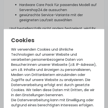
Hardware Care Pack für passendes Modell auf
Servershop24.de aussuchen
gewünschte Service-Variante mit der
geeigneten Laufzeit auswählen
Und bestellen! Falls nicht anders festgelegt, wird Ihr
individuelles Hardware Care Pack drei Tage nach
Lieferung automatisch aktiviert.
Was noch?
Wir verwenden Cookies und ähnliche
Technologien auf unserer Website und
Das angebotene Hardware Care Pack erweitert Ihren
verarbeiten personenbezogene Daten von
Schutz. Ihre gesetzlichen Gewährleistungsrechte
Besucher:innen unserer Webseite (z.B. IP-Adresse),
und ggf. am Artikel vorhandene Garantien bleiben
um z.B. Inhalte und Anzeigen zu personalisieren,
davon unberührt. Sie erhalten im Falle eines
Medien von Drittanbietern einzubinden oder
Problems, unabhängig, ob ein Servicefall eintritt
Zugriffe auf unsere Website zu analysieren. Die
oder ob das Hardware Care Pack in Anspruch
Datenverarbeitung erfolgt erst durch gesetzte
genommen wird, im Rahmen der jeweiligen
Cookies. Wir teilen diese Daten mit Dritten, die wir
Regelungen natürlich unsere Unterstützung.
in den Einstellungen benennen.
Dieses Hardware Care Pack ist gültig nur in
Die Datenverarbeitung kann mit Einwilligung oder
Verbindung mit einem von uns angebotenem
aufgrund eines berechtigten Interesses erfolgen.