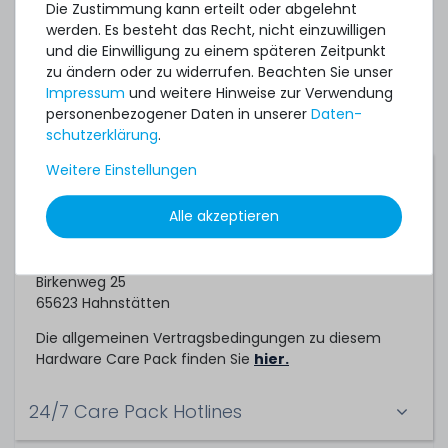
Server. Sofern Sie ihre bestehende Systeme
Die Zustimmung kann erteilt oder abgelehnt
absichern möchten, können Sie gerne ein
werden. Es besteht das Recht, nicht einzuwilligen
individuelles Angebot für ein Hardware Care Pack bei
und die Einwilligung zu einem späteren Zeitpunkt
uns einholen.
zu ändern oder zu widerrufen. Beachten Sie unser
Impressum
und weitere Hinweise zur Verwendung
personenbezogener Daten in unserer
Daten­
schutz­erklärung
.
Weitere Einstellungen
Servicepartner
Alle akzeptieren
Dieses Hardware Care Pack ein Service der
TechCare Solutions GmbH
Birkenweg 25
65623 Hahnstätten
Die allgemeinen Vertragsbedingungen zu diesem
Hardware Care Pack finden Sie
hier.
24/7 Care Pack Hotlines