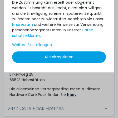
Server. Sofern Sie ihre bestehende Systeme
Die Zustimmung kann erteilt oder abgelehnt
absichern möchten, können Sie gerne ein
werden. Es besteht das Recht, nicht einzuwilligen
individuelles Angebot für ein Hardware Care Pack bei
und die Einwilligung zu einem späteren Zeitpunkt
uns einholen.
zu ändern oder zu widerrufen. Beachten Sie unser
Impressum
und weitere Hinweise zur Verwendung
personenbezogener Daten in unserer
Daten­
schutz­erklärung
.
Weitere Einstellungen
Servicepartner
Alle akzeptieren
Dieses Hardware Care Pack ein Service der
TechCare Solutions GmbH
Birkenweg 25
65623 Hahnstätten
Die allgemeinen Vertragsbedingungen zu diesem
Hardware Care Pack finden Sie
hier.
24/7 Care Pack Hotlines