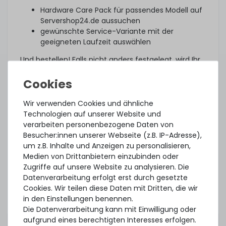
Hardware Care Pack für passendes Modell auf
Servershop24.de aussuchen
gewünschte Service-Variante mit der
geeigneten Laufzeit auswählen
Und bestellen! Falls nicht anders festgelegt, wird Ihr
individuelles Hardware Care Pack drei Tage nach
Lieferung automatisch aktiviert.
Was noch?
Wir verwenden Cookies und ähnliche
Technologien auf unserer Website und
Das angebotene Hardware Care Pack erweitert Ihren
verarbeiten personenbezogene Daten von
Schutz. Ihre gesetzlichen Gewährleistungsrechte
Besucher:innen unserer Webseite (z.B. IP-Adresse),
und ggf. am Artikel vorhandene Garantien bleiben
um z.B. Inhalte und Anzeigen zu personalisieren,
davon unberührt. Sie erhalten im Falle eines
Medien von Drittanbietern einzubinden oder
Problems, unabhängig, ob ein Servicefall eintritt
Zugriffe auf unsere Website zu analysieren. Die
oder ob das Hardware Care Pack in Anspruch
Datenverarbeitung erfolgt erst durch gesetzte
genommen wird, im Rahmen der jeweiligen
Cookies. Wir teilen diese Daten mit Dritten, die wir
Regelungen natürlich unsere Unterstützung.
in den Einstellungen benennen.
Dieses Hardware Care Pack ist gültig nur in
Die Datenverarbeitung kann mit Einwilligung oder
Verbindung mit einem von uns angebotenem
aufgrund eines berechtigten Interesses erfolgen.