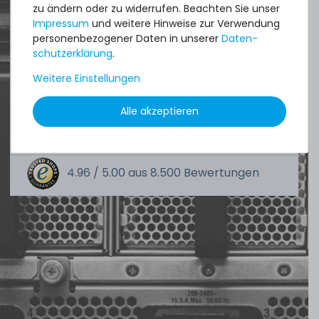
zu ändern oder zu widerrufen. Beachten Sie unser
an perfect state of the machines. Also
Impressum
und weitere Hinweise zur Verwendung
great paying options and Euro VAT
personenbezogener Daten in unserer
Daten­
schutz­erklärung
.
managing.
Weitere Einstellungen
DAVID G.
Alle akzeptieren
aus
Tres Cantos
4.96 /
5.00
aus
8.500
Bewertungen