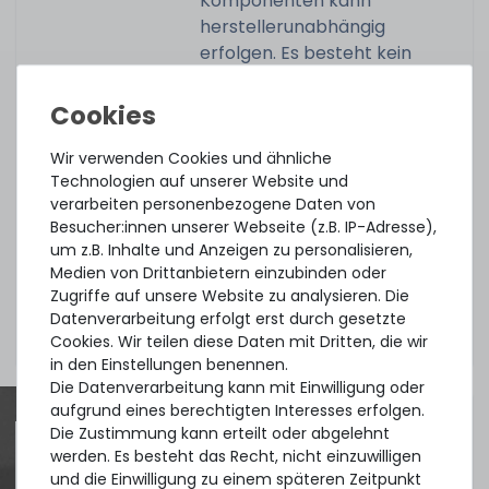
Komponenten kann
herstellerunabhängig
erfolgen. Es besteht kein
zusätzlicher Anspruch auf die
im ursprünglichen
Lieferumfang enthaltenen
Teile.
Wir verwenden Cookies und ähnliche
Technologien auf unserer Website und
verarbeiten personenbezogene Daten von
Dieses Upgrade kann nur in
Besucher:innen unserer Webseite (z.B. IP-Adresse),
Verbindung mit einem von uns
um z.B. Inhalte und Anzeigen zu personalisieren,
angebotenem Server
Medien von Drittanbietern einzubinden oder
kombiniert werden. Pro Server
Zugriffe auf unsere Website zu analysieren. Die
kann nur ein HDD-Upgrade
Datenverarbeitung erfolgt erst durch gesetzte
erworben werden.
Cookies. Wir teilen diese Daten mit Dritten, die wir
in den Einstellungen benennen.
Die Datenverarbeitung kann mit Einwilligung oder
aufgrund eines berechtigten Interesses erfolgen.
Die Zustimmung kann erteilt oder abgelehnt
werden. Es besteht das Recht, nicht einzuwilligen
und die Einwilligung zu einem späteren Zeitpunkt
Quick shipment for heavy-weigth servers