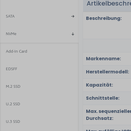
Artikelbesch
6
SATA
Beschreibung:
NVMe
Add-In Card
Markenname:
EDSFF
Herstellermodell:
Kapazität:
M.2 SSD
Schnittstelle:
U.2 SSD
Max. sequenzielle
Durchsatz:
U.3 SSD