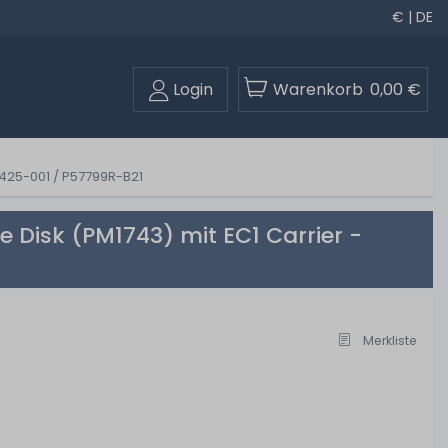
€ | DE
Login
Warenkorb
0,00 €
8425-001 / P57799R-B21
e Disk (PM1743) mit EC1 Carrier -
Merkliste