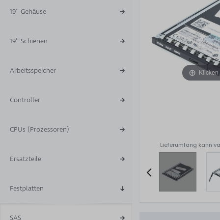
19'' Gehäuse
19'' Schienen
Arbeitsspeicher
Klicken
Controller
CPUs (Prozessoren)
Lieferumfang kann va
Ersatzteile
Festplatten
Item
2
of
SAS