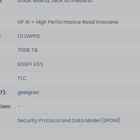
S
1050K lesend, 290K schreibend
HP RI = High Performance Read Intensive
:
1.0 DWPD
7008 TB
EDSFF E3.S
TLC
7):
geeignet
ion:
-
Security Protocol and Data Model (SPDM)