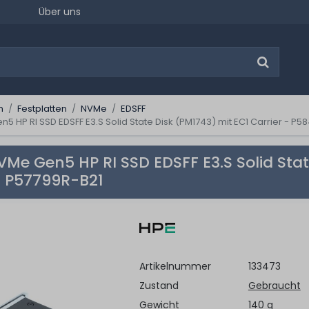
Über uns
n
Festplatten
NVMe
EDSFF
5 HP RI SSD EDSFF E3.S Solid State Disk (PM1743) mit EC1 Carrier - P5
Me Gen5 HP RI SSD EDSFF E3.S Solid Stat
/ P57799R-B21
Artikelnummer
133473
Zustand
Gebraucht
Gewicht
140 g