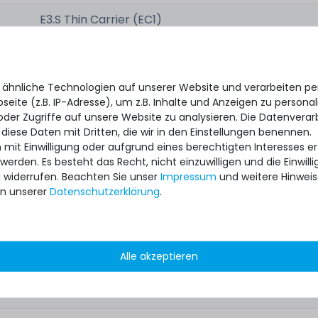
E3.S Thin Carrier (EC1)
Hot Plug
 ähnliche Technologien auf unserer Website und verarbeiten 
eite (z.B. IP-Adresse), um z.B. Inhalte und Anzeigen zu personal
oder Zugriffe auf unsere Website zu analysieren. Die Datenverar
 diese Daten mit Dritten, die wir in den Einstellungen benennen.
 mit Einwilligung oder aufgrund eines berechtigten Interesses 
 werden. Es besteht das Recht, nicht einzuwilligen und die Einwil
P57799-B21
u widerrufen. Beachten Sie unser
Impressum
und weitere Hinwei
n unserer
Daten­schutz­erklärung
.
o.:
P57799R-B21
P58425-001
Alle akzeptieren
P54052-001
P57801-001U