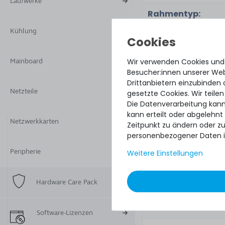
Laufwerke
Rahmentyp:
Kühlung
Einsatzfähigkeit:
Wir verwenden Cookies und
Mainboard
Besucher:innen unserer Webs
Zugehörige
Drittanbietern einzubinden 
Netzteile
Teilenummer(n):
gesetzte Cookies. Wir teilen
Die Datenverarbeitung kann
kann erteilt oder abgelehnt
Option Kit No.:
Netzwerkkarten
Zeitpunkt zu ändern oder z
personenbezogener Daten i
Renew Option Kit N
Peripherie
Weitere Einstellungen
Spares Part No.:
Hardware Care Pack
GPN No.:
Renew Part No.:
Software-Lizenzen