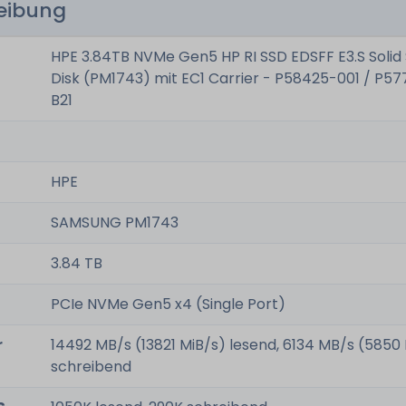
reibung
HPE 3.84TB NVMe Gen5 HP RI SSD EDSFF E3.S Solid
Disk (PM1743) mit EC1 Carrier - P58425-001 / P5
B21
HPE
SAMSUNG PM1743
3.84 TB
PCIe NVMe Gen5 x4 (Single Port)
r
14492 MB/s (13821 MiB/s) lesend, 6134 MB/s (5850
schreibend