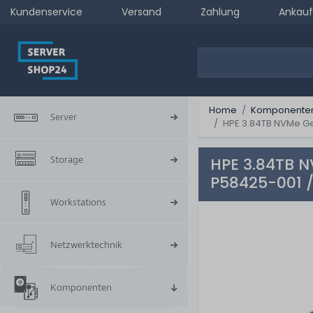
Kundenservice
Versand
Zahlung
Ankauf
Home
Komponente
Server
HPE 3.84TB NVMe Gen
Storage
HPE 3.84TB NV
P58425-001 
Workstations
Netzwerktechnik
Komponenten