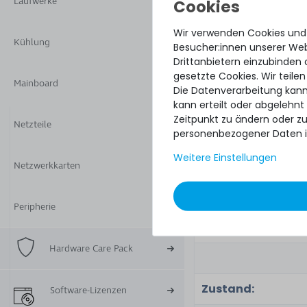
Laufwerke
Zugehörige
Wir verwenden Cookies und
Teilenummer(n):
Kühlung
Besucher:innen unserer Webs
Drittanbietern einzubinden 
Option Kit No.:
gesetzte Cookies. Wir teilen
Mainboard
Die Datenverarbeitung kann
Renew Option Kit N
kann erteilt oder abgelehnt
Zeitpunkt zu ändern oder z
Netzteile
personenbezogener Daten i
Spares Part No.:
Weitere Einstellungen
Part No.:
Netzwerkkarten
Renew Part No.:
Peripherie
Assembly Part No.
Hardware Care Pack
Zustand:
Software-Lizenzen