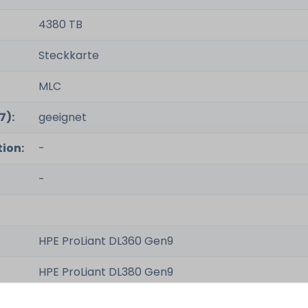
4380 TB
Steckkarte
MLC
7):
geeignet
ion:
-
-
HPE ProLiant DL360 Gen9
HPE ProLiant DL380 Gen9