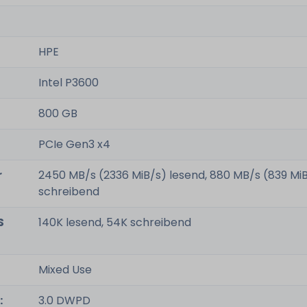
HPE
Intel P3600
800 GB
PCIe Gen3 x4
r
2450 MB/s (2336 MiB/s) lesend, 880 MB/s (839 Mi
schreibend
S
140K lesend, 54K schreibend
Mixed Use
:
3.0 DWPD