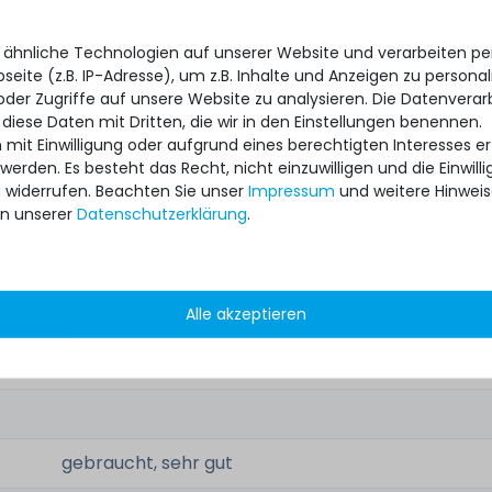
 ähnliche Technologien auf unserer Website und verarbeiten 
eite (z.B. IP-Adresse), um z.B. Inhalte und Anzeigen zu personal
oder Zugriffe auf unsere Website zu analysieren. Die Datenverar
803200-B21
 diese Daten mit Dritten, die wir in den Einstellungen benennen.
 mit Einwilligung oder aufgrund eines berechtigten Interesses 
o.:
803200R-B21
 werden. Es besteht das Recht, nicht einzuwilligen und die Einwil
u widerrufen. Beachten Sie unser
Impressum
und weitere Hinwei
n unserer
Daten­schutz­erklärung
.
804568-001
-
-
Alle akzeptieren
:
803199-001
gebraucht, sehr gut