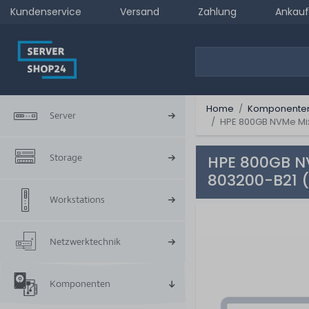
Kundenservice
Versand
Zahlung
Ankauf
Home
Komponente
Server
HPE 800GB NVMe Mix
Storage
HPE 800GB NV
803200-B21 
Workstations
Netzwerktechnik
Komponenten