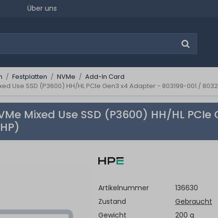
Über uns
n
Festplatten
NVMe
Add-In Card
ed Use SSD (P3600) HH/HL PCIe Gen3 x4 Adapter - 803199-001 / 8032
Me Mixed Use SSD (P3600) HH/HL PCIe G
(HP)
Artikelnummer
136630
Zustand
Gebraucht
Gewicht
200 g