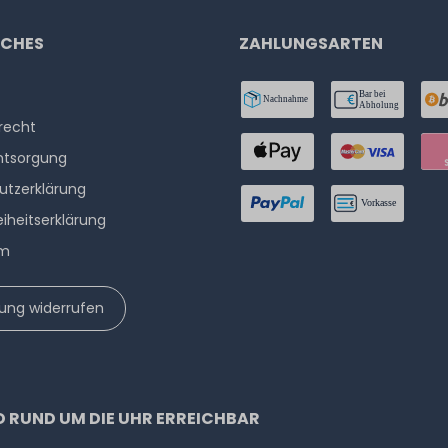
ICHES
ZAHLUNGSARTEN
­recht
ntsorgung
utzerklärung
eiheitserklärung
um
lung widerrufen
D RUND UM DIE UHR ERREICHBAR