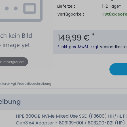
Lieferzeit
1-2 Tage*
Verfügbarkeit
1 Stück sofo
*
149,99 €
* inkl. ges. MwSt. zzgl.
Versandkost
 zum vergrößern
riieren vgl. Produktbeschreibung
reibung
HPE 800GB NVMe Mixed Use SSD (P3600) HH/HL P
Gen3 x4 Adapter - 803199-001 / 803200-B21 (HP)