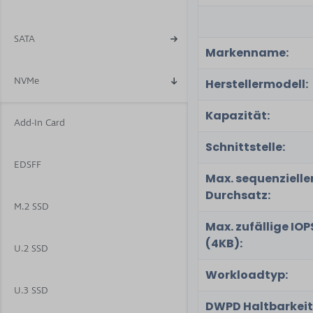
SATA
Markenname:
NVMe
Herstellermodell:
Kapazität:
Add-In Card
Schnittstelle:
EDSFF
Max. sequenzielle
Durchsatz:
M.2 SSD
Max. zufällige IOP
(4KB):
U.2 SSD
Workloadtyp:
U.3 SSD
DWPD Haltbarkeit