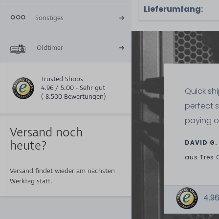
Lieferumfang:
Sonstiges
Oldtimer
Trusted Shops
4.96 / 5.00 - Sehr gut
Quick sh
( 8.500 Bewertungen)
perfect 
paying o
Versand noch
heute?
DAVID G.
aus
Tres 
Versand findet wieder am nächsten
Werktag statt.
4.96