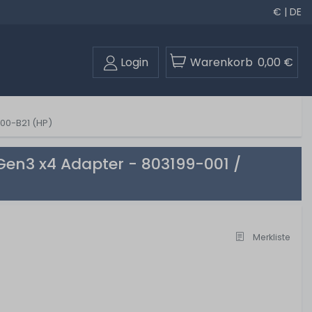
€ | DE
Login
Warenkorb
0,00 €
00-B21 (HP)
en3 x4 Adapter - 803199-001 /
Merkliste