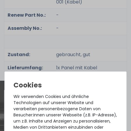
001 (Kabel)
Renew Part No.:
-
Assembly No.:
-
Zustand:
gebraucht, gut
Lieferumfang:
1x Panel mit Kabel
Wir verwenden Cookies und ähnliche
Technologien auf unserer Website und
Quick shipment for heavy-weigth servers
verarbeiten personenbezogene Daten von
Besucher:innen unserer Webseite (z.B. IP-Adresse),
an perfect state of the machines. Also
um z.B. Inhalte und Anzeigen zu personalisieren,
great paying options and Euro VAT
Medien von Drittanbietern einzubinden oder