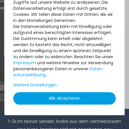
managing.
Zugriffe auf unsere Website zu analysieren. Die
Datenverarbeitung erfolgt erst durch gesetzte
Cookies. Wir teilen diese Daten mit Dritten, die wir
DAVID G.
in den Einstellungen benennen.
aus
Tres Cantos
Die Datenverarbeitung kann mit Einwilligung oder
aufgrund eines berechtigten Interesses erfolgen.
Die Zustimmung kann erteilt oder abgelehnt
werden. Es besteht das Recht, nicht einzuwilligen
4.96 /
5.00
aus
8.500
Bewertungen
und die Einwilligung zu einem späteren Zeitpunkt
zu ändern oder zu widerrufen. Beachten Sie unser
Impressum
und weitere Hinweise zur Verwendung
personenbezogener Daten in unserer
Daten­
schutz­erklärung
.
Weitere Einstellungen
Alle akzeptieren
1-2x im Monat sendet André aus dem Vertriebsteam