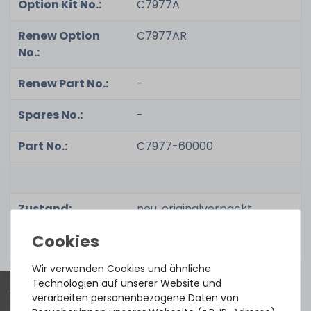
Option Kit No.:
C7977A
Renew Option
C7977AR
No.:
Renew Part No.:
-
Spares No.:
-
Part No.:
C7977-60000
Zustand:
neu, originalverpackt
Lieferumfang:
1x Kartusche
Wir verwenden Cookies und ähnliche
Technologien auf unserer Website und
verarbeiten personenbezogene Daten von