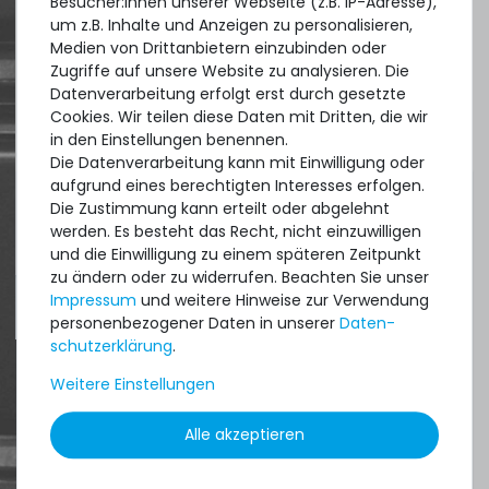
Besucher:innen unserer Webseite (z.B. IP-Adresse),
um z.B. Inhalte und Anzeigen zu personalisieren,
Quick shipment for heavy-weigth servers
Medien von Drittanbietern einzubinden oder
an perfect state of the machines. Also
Zugriffe auf unsere Website zu analysieren. Die
Datenverarbeitung erfolgt erst durch gesetzte
great paying options and Euro VAT
Cookies. Wir teilen diese Daten mit Dritten, die wir
managing.
in den Einstellungen benennen.
Die Datenverarbeitung kann mit Einwilligung oder
DAVID G.
aufgrund eines berechtigten Interesses erfolgen.
Die Zustimmung kann erteilt oder abgelehnt
aus
Tres Cantos
werden. Es besteht das Recht, nicht einzuwilligen
und die Einwilligung zu einem späteren Zeitpunkt
zu ändern oder zu widerrufen. Beachten Sie unser
Impressum
und weitere Hinweise zur Verwendung
4.96 /
5.00
aus
8.500
Bewertungen
personenbezogener Daten in unserer
Daten­
schutz­erklärung
.
Weitere Einstellungen
Alle akzeptieren