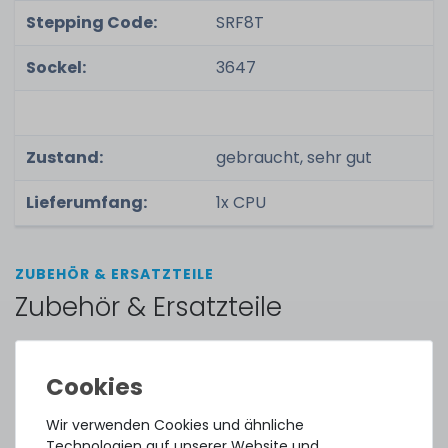
Stepping Code:
SRF8T
Sockel:
3647
Zustand:
gebraucht, sehr gut
Lieferumfang:
1x CPU
ZUBEHÖR & ERSATZTEILE
Zubehör & Ersatzteile
Thermal Grizzly Aeronaut Wärmeleitpaste / Thermal
Paste - 1.5ml Tube - TG-A-015-R
Wir verwenden Cookies und ähnliche
Technologien auf unserer Website und