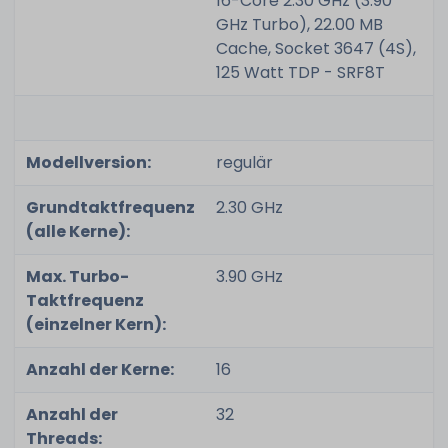
16-Core 2.30 GHz (3.90
GHz Turbo), 22.00 MB
Cache, Socket 3647 (4S),
125 Watt TDP - SRF8T
Modellversion:
regulär
Grundtaktfrequenz
2.30 GHz
(alle Kerne):
Max. Turbo-
3.90 GHz
Taktfrequenz
(einzelner Kern):
Anzahl der Kerne:
16
Anzahl der
32
Threads: