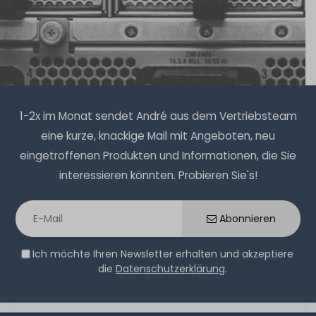
1-2 Tage*
9,90 € *
2
Gramm
| 4.950,00 € / Kilogramm
1-2x im Monat sendet André aus dem Vertriebsteam
eine kurze, knackige Mail mit Angeboten, neu
eingetroffenen Produkten und Informationen, die Sie
Thermal Grizzly Duronaut Wärmeleitpaste / Thermal
interessieren könnten. Probieren Sie's!
Paste - 6g Tube - TG-D-006-R
Abonnieren
14
Stück sofort lieferbar
Ich möchte Ihren Newsletter erhalten und akzeptiere
1-2 Tage*
die
Datenschutzerklärung
.
17,90 € *
6
Gramm
| 2.983,33 € / Kilogramm