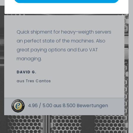
Thermal Grizzly Reinigungstücher / Cleaning Wipes (20x
Nasstuch, 20x Trockentuch) - TG-CW-10
Quick shipment for heavy-weigth servers
an perfect state of the machines. Also
20
Stück sofort lieferbar
great paying options and Euro VAT
1-2 Tage*
managing.
8,90 € *
1
Stück
DAVID G.
aus
Tres Cantos
4.96 /
5.00
aus
8.500
Bewertungen
Thermal Grizzly Duronaut Wärmeleitpaste / Thermal
Paste - 2g Tube - TG-D-002-R
7
Stück sofort lieferbar