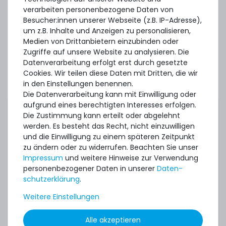
verarbeiten personenbezogene Daten von
32
Stück sofort lieferbar
Besucher:innen unserer Webseite (z.B. IP-Adresse),
1-2 Tage*
um z.B. Inhalte und Anzeigen zu personalisieren,
6,90 € *
Medien von Drittanbietern einzubinden oder
3.9
Gramm
| 1.769,23 € / Kilogramm
Zugriffe auf unsere Website zu analysieren. Die
Datenverarbeitung erfolgt erst durch gesetzte
Cookies. Wir teilen diese Daten mit Dritten, die wir
in den Einstellungen benennen.
Die Datenverarbeitung kann mit Einwilligung oder
aufgrund eines berechtigten Interesses erfolgen.
Die Zustimmung kann erteilt oder abgelehnt
werden. Es besteht das Recht, nicht einzuwilligen
SERVERSHOP24 Wärmeleitpaste / Thermal Paste - 1.5g
und die Einwilligung zu einem späteren Zeitpunkt
Tube, >5.15W/m-k
zu ändern oder zu widerrufen. Beachten Sie unser
Impressum
und weitere Hinweise zur Verwendung
personenbezogener Daten in unserer
Daten­
391
Stück sofort lieferbar
schutz­erklärung
.
1-2 Tage*
Weitere Einstellungen
2,99 € *
Mehr Zubehör anzeigen
1.5
Gramm
| 1.993,33 € / Kilogramm
Alle akzeptieren