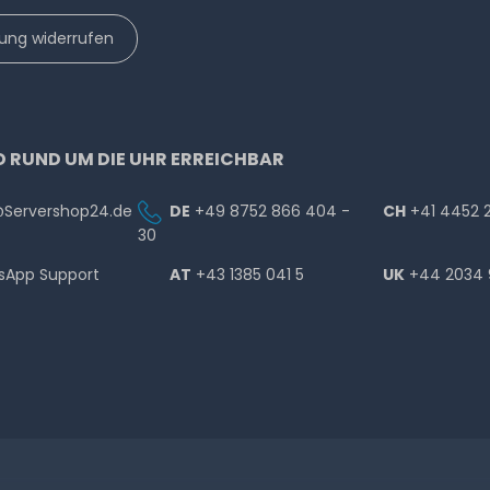
lung widerrufen
D RUND UM DIE UHR ERREICHBAR
@Servershop24.de
DE
+49 8752 866 404 -
CH
+41 4452 
30
sApp Support
AT
+43 1385 041 5
UK
+44 2034 