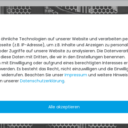
 ähnliche Technologien auf unserer Website und verarbeiten 
ipment for heavy-weigth servers an
eite (z.B. IP-Adresse), um z.B. Inhalte und Anzeigen zu personal
state of the machines. Also great
oder Zugriffe auf unsere Website zu analysieren. Die Datenverar
 diese Daten mit Dritten, die wir in den Einstellungen benennen.
ptions and Euro VAT managing.
 mit Einwilligung oder aufgrund eines berechtigten Interesses 
 werden. Es besteht das Recht, nicht einzuwilligen und die Einwil
u widerrufen. Beachten Sie unser
Impressum
und weitere Hinwei
Cantos
n unserer
Daten­schutz­erklärung
.
 /
5.00
aus
8.500
Bewertungen
Alle akzeptieren