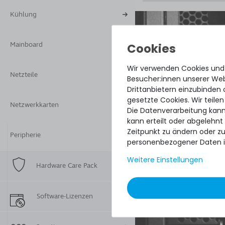
Kühlung
Mainboard
Wir verwenden Cookies und
Quick sh
Netzteile
Besucher:innen unserer Webs
perfect 
Drittanbietern einzubinden 
gesetzte Cookies. Wir teilen
paying o
Netzwerkkarten
Die Datenverarbeitung kann
kann erteilt oder abgelehnt
DAVID G.
Zeitpunkt zu ändern oder z
Peripherie
aus
Tres 
personenbezogener Daten i
Weitere Einstellungen
Hardware Care Pack
4.96
Software-Lizenzen