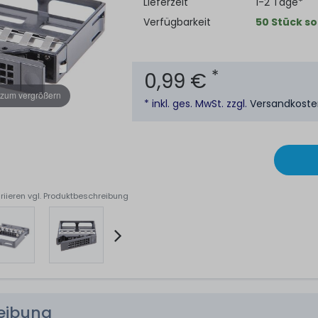
Lieferzeit
1-2 Tage*
Verfügbarkeit
50 Stück so
*
0,99 €
 zum vergrößern
* inkl. ges. MwSt. zzgl.
Versandkost
riieren vgl. Produktbeschreibung
reibung