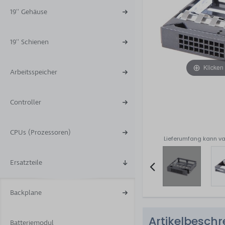
19'' Gehäuse
19'' Schienen
Klicken
Arbeitsspeicher
Controller
CPUs (Prozessoren)
Lieferumfang kann va
Ersatzteile
Item
Backplane
2
of
Artikelbesch
4
Batteriemodul