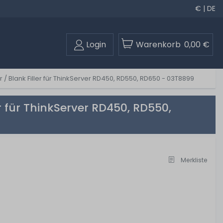
€ | DE
Login
Warenkorb
0,00 €
r / Blank Filler für ThinkServer RD450, RD550, RD650 - 03T8899
er für ThinkServer RD450, RD550,
Merkliste