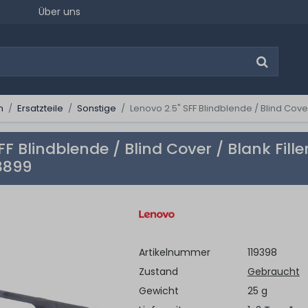
Über uns
n
Ersatzteile
Sonstige
Lenovo 2.5" SFF Blindblende / Blind Cove
FF Blindblende / Blind Cover / Blank Fill
8899
Artikelnummer
119398
Zustand
Gebraucht
Gewicht
25 g