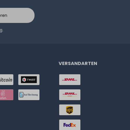
eren
ng
.
VERSANDARTEN