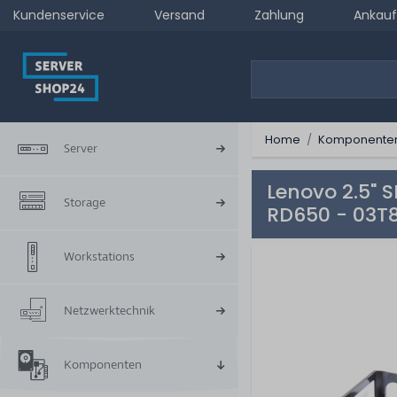
Kundenservice
Versand
Zahlung
Ankauf
Home
Komponente
Server
Lenovo 2.5" S
Storage
RD650 - 03T
Workstations
Netzwerktechnik
Komponenten