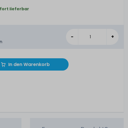
fort lieferbar
-
+
en
In den Warenkorb