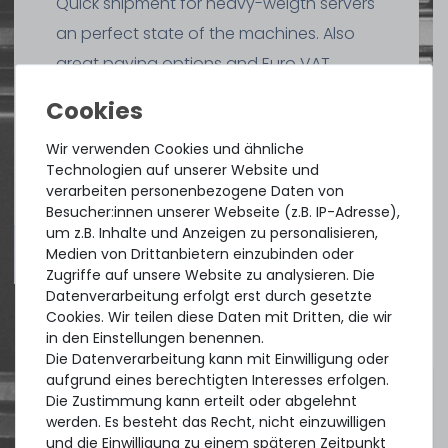
Quick shipment for heavy-weigth servers
an perfect state of the machines. Also
great paying options and Euro VAT
managing.
DAVID G.
Wir verwenden Cookies und ähnliche
aus
Tres Cantos
Technologien auf unserer Website und
verarbeiten personenbezogene Daten von
Besucher:innen unserer Webseite (z.B. IP-Adresse),
um z.B. Inhalte und Anzeigen zu personalisieren,
4.96 /
5.00
aus
8.500
Bewertungen
Medien von Drittanbietern einzubinden oder
Zugriffe auf unsere Website zu analysieren. Die
Datenverarbeitung erfolgt erst durch gesetzte
Cookies. Wir teilen diese Daten mit Dritten, die wir
in den Einstellungen benennen.
Die Datenverarbeitung kann mit Einwilligung oder
aufgrund eines berechtigten Interesses erfolgen.
Die Zustimmung kann erteilt oder abgelehnt
werden. Es besteht das Recht, nicht einzuwilligen
und die Einwilligung zu einem späteren Zeitpunkt