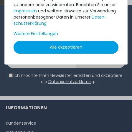
zu ändern oder zu widerrufen. Beachten Sie unser
Impressum
und weitere Hinweise zur Verwendung
personenbezogener Daten in unserer
Daten­
1-2x im Monat sendet André aus dem Vertriebsteam
schutz­erklärung
.
eine kurze, knackige Mail mit Angeboten, neu
Weitere Einstellungen
eingetroffenen Produkten und Informationen, die Sie
interessieren könnten. Probieren Sie's!
Alle akzeptieren
Abonnieren
Ich möchte Ihren Newsletter erhalten und akzeptiere
die
Datenschutzerklärung
.
INFORMATIONEN
Kundenservice