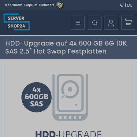
€ | DE
Gebraucht. Geprüft. Geliefert.
☰
HDD-Upgrade auf 4x 600 GB 6G 10K
SAS 2.5" Hot Swap Festplatten