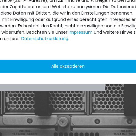
eite (z.B. IP-Adresse), um z.B. Inhalte und Anzeigen zu personal
oder Zugriffe auf unsere Website zu analysieren. Die Datenverar
 diese Daten mit Dritten, die wir in den Einstellungen benennen.
ipment for heavy-weigth servers an
 mit Einwilligung oder aufgrund eines berechtigten Interesses 
state of the machines. Also great
 werden. Es besteht das Recht, nicht einzuwilligen und die Einwil
u widerrufen. Beachten Sie unser
Impressum
und weitere Hinwei
ptions and Euro VAT managing.
n unserer
Daten­schutz­erklärung
.
Cantos
Alle akzeptieren
 /
5.00
aus
8.500
Bewertungen