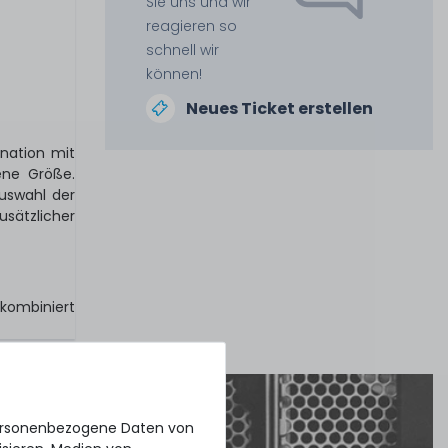
Sie uns und wir
reagieren so
schnell wir
können!
Neues Ticket erstellen
nation mit
ne Größe.
uswahl der
sätzlicher
kombiniert
personenbezogene Daten von