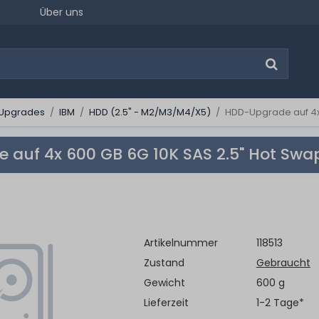
Über uns
Upgrades
IBM
HDD (2.5" - M2/M3/M4/X5)
HDD-Upgrade auf 4x 
auf 4x 600 GB 6G 10K SAS 2.5" Hot Swap
Artikelnummer
118513
Zustand
Gebraucht
Gewicht
600 g
Lieferzeit
1-2 Tage*