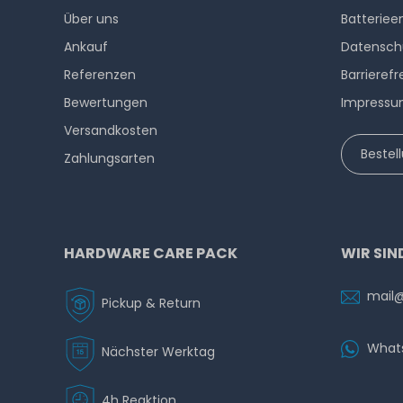
Über uns
Batteriee
Ankauf
Datensch
Referenzen
Barrierefr
Bewertungen
Impress
Versandkosten
Bestel
Zahlungsarten
HARDWARE CARE PACK
WIR SIN
mail
Pickup & Return
What
Nächster Werktag
4h Reaktion