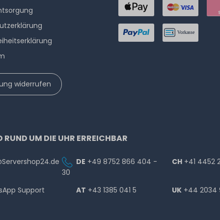
ntsorgung
utzerklärung
eiheitserklärung
um
lung widerrufen
D RUND UM DIE UHR ERREICHBAR
@Servershop24.de
DE
+49 8752 866 404 -
CH
+41 4452 
30
sApp Support
AT
+43 1385 041 5
UK
+44 2034 