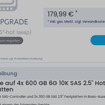
*
179,99 €
* inkl. ges. MwSt. zzgl.
Versandkost
 zum vergrößern
riieren vgl. Produktbeschreibung
reibung
auf 4x 600 GB 6G 10K SAS 2.5" Ho
atten
 SAS-Controller und 2x 300 GB SAS 2.5" Festplatten in Basis-Aus
it einem der folgenden Geräte: