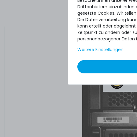
Besucher:innen unserer Webs
Drittanbietern einzubinden 
gesetzte Cookies. Wir teilen
Quick sh
Die Datenverarbeitung kann
perfect 
kann erteilt oder abgelehnt
Zeitpunkt zu ändern oder z
paying o
personenbezogener Daten i
DAVID G.
Weitere Einstellungen
aus
Tres 
4.96