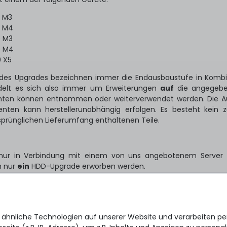
0 M3
0 M4
0 M3
0 M4
 X5
des Upgrades bezeichnen immer die Endausbaustufe in Kombi
ndelt es sich also immer um Erweiterungen
auf
die angegebe
en können entnommen oder weiterverwendet werden. Die A
en kann herstellerunabhängig erfolgen. Es besteht kein zu
sprünglichen Lieferumfang enthaltenen Teile.
nur in Verbindung mit einem von uns angebotenem Server 
n nur
ein
HDD-Upgrade erworben werden.
 ähnliche Technologien auf unserer Website und verarbeiten 