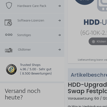
Hardware Care Pack
Software-Lizenzen
Sonstiges
Klicken
Oldtimer
Lieferumfang kann va
Trusted Shops
4.96 / 5.00 - Sehr gut
Artikelbesch
( 8.500 Bewertungen)
HDD-Upgrade 
Swap Festpl
Versand noch
heute?
Voraussetzung: 6G / 12G
Gültig in Verbindung m