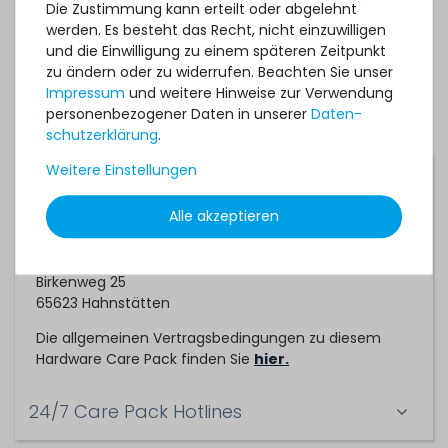
Server. Sofern Sie ihre bestehende Systeme
Die Zustimmung kann erteilt oder abgelehnt
absichern möchten, können Sie gerne ein
werden. Es besteht das Recht, nicht einzuwilligen
individuelles Angebot für ein Hardware Care Pack bei
und die Einwilligung zu einem späteren Zeitpunkt
uns einholen.
zu ändern oder zu widerrufen. Beachten Sie unser
Impressum
und weitere Hinweise zur Verwendung
personenbezogener Daten in unserer
Daten­
schutz­erklärung
.
Weitere Einstellungen
Servicepartner
Alle akzeptieren
Dieses Hardware Care Pack ein Service der
TechCare Solutions GmbH
Birkenweg 25
65623 Hahnstätten
Die allgemeinen Vertragsbedingungen zu diesem
Hardware Care Pack finden Sie
hier.
24/7 Care Pack Hotlines