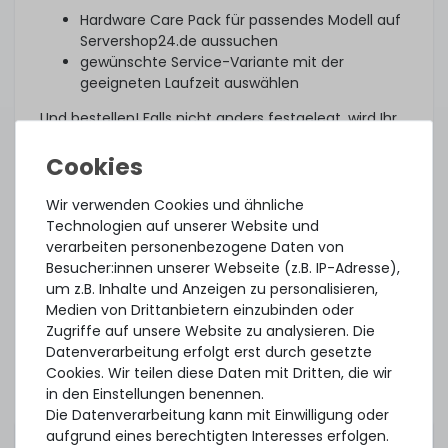
Hardware Care Pack für passendes Modell auf
Servershop24.de aussuchen
gewünschte Service-Variante mit der
geeigneten Laufzeit auswählen
Und bestellen! Falls nicht anders festgelegt, wird Ihr
individuelles Hardware Care Pack drei Tage nach
Lieferung automatisch aktiviert.
Was noch?
Wir verwenden Cookies und ähnliche
Technologien auf unserer Website und
Das angebotene Hardware Care Pack erweitert Ihren
verarbeiten personenbezogene Daten von
Schutz. Ihre gesetzlichen Gewährleistungsrechte
Besucher:innen unserer Webseite (z.B. IP-Adresse),
und ggf. am Artikel vorhandene Garantien bleiben
um z.B. Inhalte und Anzeigen zu personalisieren,
davon unberührt. Sie erhalten im Falle eines
Medien von Drittanbietern einzubinden oder
Problems, unabhängig, ob ein Servicefall eintritt
Zugriffe auf unsere Website zu analysieren. Die
oder ob das Hardware Care Pack in Anspruch
Datenverarbeitung erfolgt erst durch gesetzte
genommen wird, im Rahmen der jeweiligen
Cookies. Wir teilen diese Daten mit Dritten, die wir
Regelungen natürlich unsere Unterstützung.
in den Einstellungen benennen.
Dieses Hardware Care Pack ist gültig nur in
Die Datenverarbeitung kann mit Einwilligung oder
Verbindung mit einem von uns angebotenem
aufgrund eines berechtigten Interesses erfolgen.