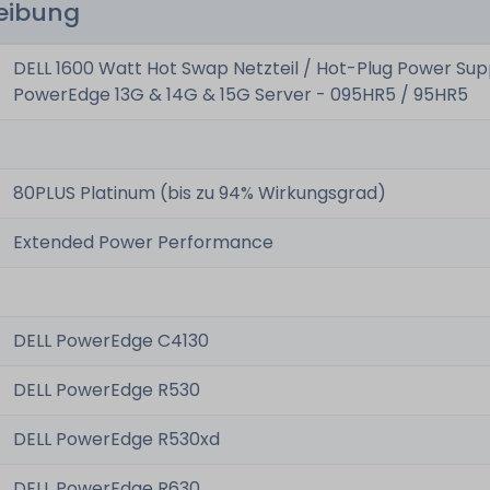
reibung
DELL 1600 Watt Hot Swap Netzteil / Hot-Plug Power Sup
PowerEdge 13G & 14G & 15G Server - 095HR5 / 95HR5
80PLUS Platinum (bis zu 94% Wirkungsgrad)
Extended Power Performance
DELL PowerEdge C4130
DELL PowerEdge R530
DELL PowerEdge R530xd
DELL PowerEdge R630