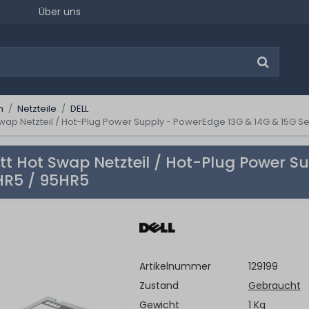
Über uns
n
Netzteile
DELL
Swap Netzteil / Hot-Plug Power Supply - PowerEdge 13G & 14G & 15G S
tt Hot Swap Netzteil / Hot-Plug Power S
HR5 / 95HR5
Artikelnummer
129199
Zustand
Gebraucht
Gewicht
1 Kg