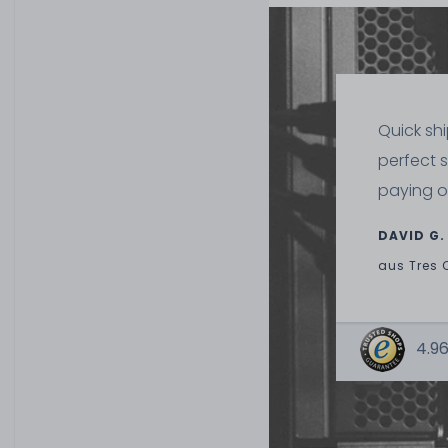
Quick sh
perfect 
paying o
DAVID G.
aus
Tres 
4.96