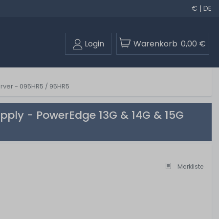
€ | DE
Login
Warenkorb
0,00 €
erver - 095HR5 / 95HR5
upply - PowerEdge 13G & 14G & 15G
Merkliste