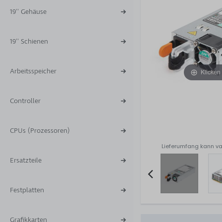
19'' Gehäuse
19'' Schienen
Arbeitsspeicher
Klicken
Controller
CPUs (Prozessoren)
Lieferumfang kann va
Ersatzteile
Festplatten
Item
2
of
Grafikkarten