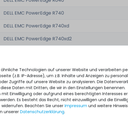
DELL EMC PowerEdge R640
DELL EMC PowerEdge R740
DELL EMC PowerEdge R740xd
DELL EMC PowerEdge R740xd2
DELL EMC PowerEdge R7415
DELL EMC PowerEdge R7425
 ähnliche Technologien auf unserer Website und verarbeiten 
eite (z.B. IP-Adresse), um z.B. Inhalte und Anzeigen zu personal
DELL EMC PowerEdge R7515
oder Zugriffe auf unsere Website zu analysieren. Die Datenverar
 diese Daten mit Dritten, die wir in den Einstellungen benennen.
DELL EMC PowerEdge R840
 mit Einwilligung oder aufgrund eines berechtigten Interesses 
 werden. Es besteht das Recht, nicht einzuwilligen und die Einwil
DELL EMC PowerEdge R940
u widerrufen. Beachten Sie unser
Impressum
und weitere Hinwei
n unserer
Daten­schutz­erklärung
.
DELL EMC PowerEdge R940xa