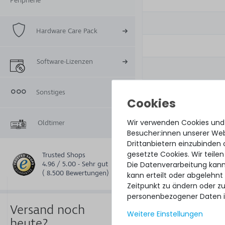
Peripherie
Hardware Care Pack
Software-Lizenzen
Sonstiges
Wir verwenden Cookies und
Oldtimer
Besucher:innen unserer Webs
Drittanbietern einzubinden 
gesetzte Cookies. Wir teilen
Trusted Shops
Die Datenverarbeitung kann
4.96 / 5.00 - Sehr gut
( 8.500 Bewertungen)
kann erteilt oder abgelehnt
Zeitpunkt zu ändern oder z
personenbezogener Daten i
Versand noch
Weitere Einstellungen
heute?