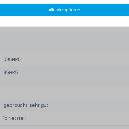
DELL EMC PowerEdge T440
Alle akzeptieren
DELL EMC PowerEdge T640
095HR5
95HR5
gebraucht, sehr gut
1x Netzteil