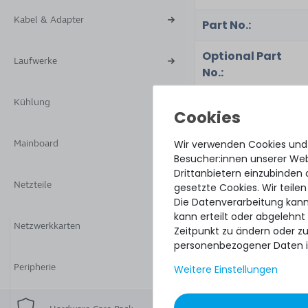
Kabel & Adapter
Part No.:
Optional Part
Laufwerke
No.:
Kühlung
Zustand:
Wir verwenden Cookies und
Mainboard
Besucher:innen unserer Webs
Lieferumfang:
Drittanbietern einzubinden 
Netzteile
gesetzte Cookies. Wir teilen
Die Datenverarbeitung kann
kann erteilt oder abgelehnt
Netzwerkkarten
Zeitpunkt zu ändern oder z
personenbezogener Daten i
Peripherie
Weitere Einstellungen
Quick sh
perfect 