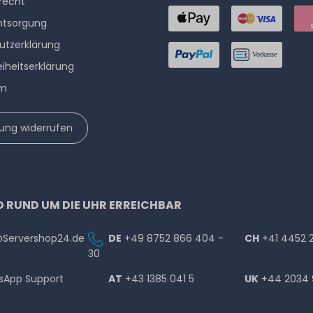
­recht
ntsorgung
utzerklärung
eiheitserklärung
um
lung widerrufen
D RUND UM DIE UHR ERREICHBAR
@Servershop24.de
DE
+49 8752 866 404 -
CH
+41 4452 
30
sApp Support
AT
+43 1385 041 5
UK
+44 2034 