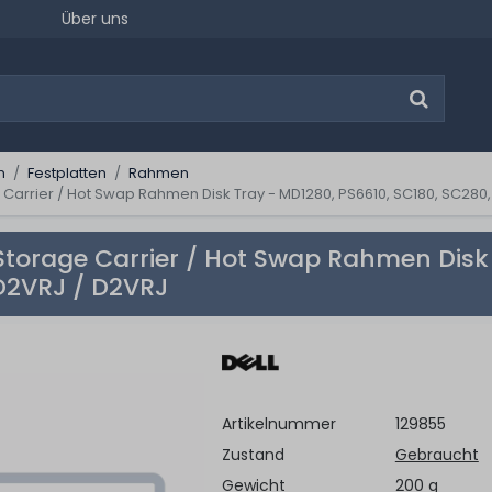
Über uns
n
Festplatten
Rahmen
ge Carrier / Hot Swap Rahmen Disk Tray - MD1280, PS6610, SC180, SC28
F Storage Carrier / Hot Swap Rahmen Disk
D2VRJ / D2VRJ
Artikelnummer
129855
Zustand
Gebraucht
Gewicht
200 g