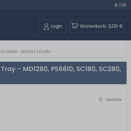
€ | DE
Login
Warenkorb
0,00 €
0, SCv2080 - 0D2VRJ / D2VRJ
 Tray - MD1280, PS6610, SC180, SC280,
Merkliste