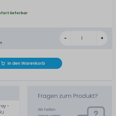
ofort lieferbar
-
+
en
In den Warenkorb
Fragen zum Produkt?
ray -
Wir helfen
RJ
gerne weiter.