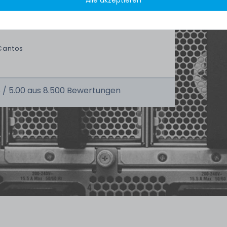
ptions and Euro VAT managing.
Cantos
 /
5.00
aus
8.500
Bewertungen