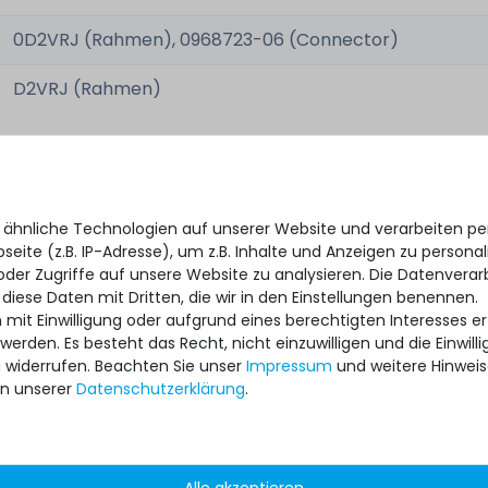
0D2VRJ (Rahmen), 0968723-06 (Connector)
D2VRJ (Rahmen)
gebraucht, sehr gut
 ähnliche Technologien auf unserer Website und verarbeiten 
eite (z.B. IP-Adresse), um z.B. Inhalte und Anzeigen zu personal
1x Rahmen ohne Schrauben
oder Zugriffe auf unsere Website zu analysieren. Die Datenverar
 diese Daten mit Dritten, die wir in den Einstellungen benennen.
 mit Einwilligung oder aufgrund eines berechtigten Interesses 
 werden. Es besteht das Recht, nicht einzuwilligen und die Einwil
u widerrufen. Beachten Sie unser
Impressum
und weitere Hinwei
n unserer
Daten­schutz­erklärung
.
ipment for heavy-weigth servers an
state of the machines. Also great
Alle akzeptieren