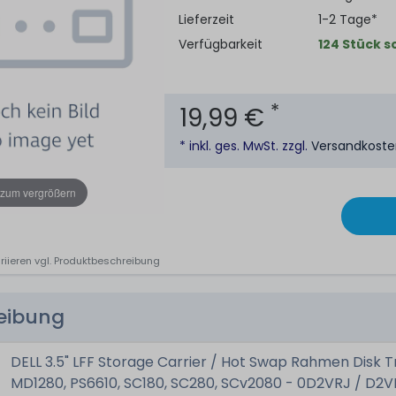
Lieferzeit
1-2 Tage*
Verfügbarkeit
124 Stück s
*
19,99 €
* inkl. ges. MwSt. zzgl.
Versandkost
 zum vergrößern
riieren vgl. Produktbeschreibung
reibung
DELL 3.5" LFF Storage Carrier / Hot Swap Rahmen Disk T
MD1280, PS6610, SC180, SC280, SCv2080 - 0D2VRJ / D2V