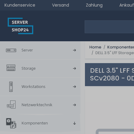
Kundenservice
Versand
Zahlung
Ankauf
Home
Komponente
Server
DELL 3.5" LFF Stora
Storage
DELL 3.5" LF
SCv2080 - 0
Workstations
Netzwerktechnik
Komponenten