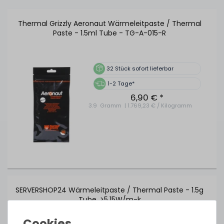
Thermal Grizzly Aeronaut Wärmeleitpaste / Thermal
Paste - 1.5ml Tube - TG-A-015-R
32
Stück sofort lieferbar
1-2 Tage*
6,90 € *
3.9
Gramm
| 1.769,23 € / Kilogramm
SERVERSHOP24 Wärmeleitpaste / Thermal Paste - 1.5g
Tube, >5.15W/m-k