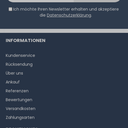
14
Stück sofort lieferbar
Ich möchte Ihren Newsletter erhalten und akzeptiere
1-2 Tage*
die
Datenschutzerklärung
.
17,90 € *
6
Gramm
| 2.983,33 € / Kilogramm
INFORMATIONEN
Kundenservice
Rücksendung
Über uns
Ankauf
Referenzen
Bewertungen
Versandkosten
Zahlungsarten