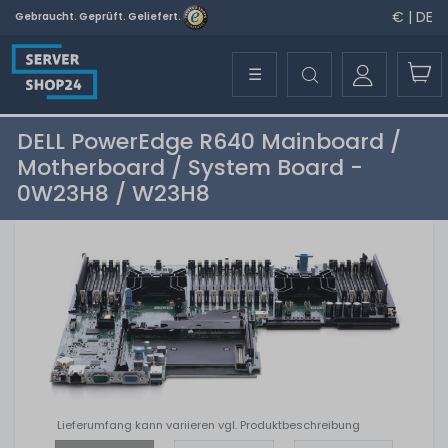
€ | DE
Gebraucht. Geprüft. Geliefert.
☰
DELL PowerEdge R640 Mainboard /
Motherboard / System Board -
0W23H8 / W23H8
Lieferumfang kann variieren vgl. Produktbeschreibung