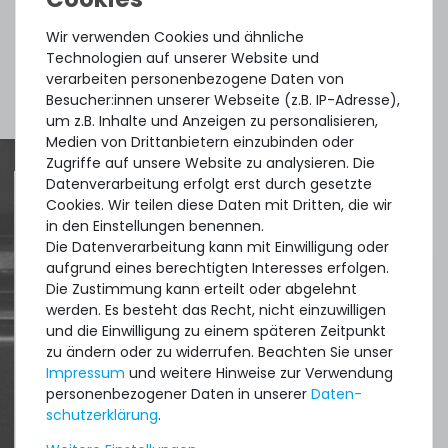
391
Stück sofort lieferbar
Wir verwenden Cookies und ähnliche
1-2 Tage*
Technologien auf unserer Website und
2,99 € *
verarbeiten personenbezogene Daten von
Mehr Zubehör anzeigen
1.5
Gramm
| 1.993,33 € / Kilogramm
Besucher:innen unserer Webseite (z.B. IP-Adresse),
um z.B. Inhalte und Anzeigen zu personalisieren,
Medien von Drittanbietern einzubinden oder
Zugriffe auf unsere Website zu analysieren. Die
Thermal Grizzly Reinigungstücher / Cleaning Wipes (20x
Datenverarbeitung erfolgt erst durch gesetzte
Nasstuch, 20x Trockentuch) - TG-CW-10
Cookies. Wir teilen diese Daten mit Dritten, die wir
Quick shipment for heavy-weigth servers
in den Einstellungen benennen.
Die Datenverarbeitung kann mit Einwilligung oder
an perfect state of the machines. Also
aufgrund eines berechtigten Interesses erfolgen.
20
Stück sofort lieferbar
great paying options and Euro VAT
Die Zustimmung kann erteilt oder abgelehnt
1-2 Tage*
werden. Es besteht das Recht, nicht einzuwilligen
managing.
8,90 € *
und die Einwilligung zu einem späteren Zeitpunkt
1
Stück
zu ändern oder zu widerrufen. Beachten Sie unser
DAVID G.
Impressum
und weitere Hinweise zur Verwendung
aus
Tres Cantos
personenbezogener Daten in unserer
Daten­
schutz­erklärung
.