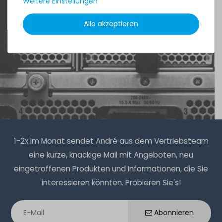
Weitere Einstellungen
4.96 /
5.00
aus
8.500
Bewertungen
Thermal Grizzly Duronaut Wärmeleitpaste / Thermal
Paste - 2g Tube - TG-D-002-R
Alle akzeptieren
7
Stück sofort lieferbar
1-2 Tage*
9,90 € *
2
Gramm
| 4.950,00 € / Kilogramm
1-2x im Monat sendet André aus dem Vertriebsteam
eine kurze, knackige Mail mit Angeboten, neu
eingetroffenen Produkten und Informationen, die Sie
Thermal Grizzly Duronaut Wärmeleitpaste / Thermal
interessieren könnten. Probieren Sie's!
Paste - 6g Tube - TG-D-006-R
Abonnieren