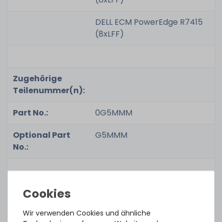
DELL ECM PowerEdge R7415
(8xLFF)
Zugehörige
Teilenummer(n):
Part No.:
0G5MMM
Optional Part
G5MMM
No.:
Zustand:
gebraucht, sehr gut
Wir verwenden Cookies und ähnliche
Lieferumfang:
1x Kabel