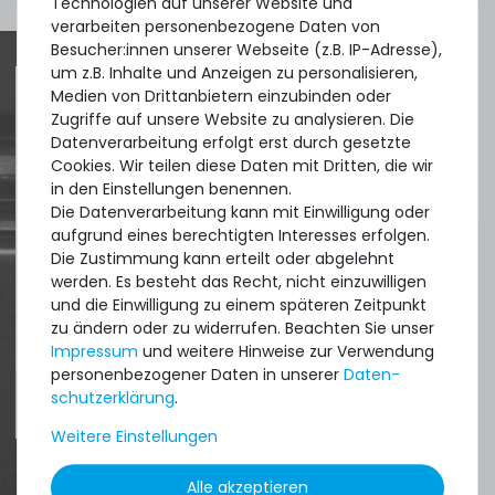
Technologien auf unserer Website und
verarbeiten personenbezogene Daten von
Besucher:innen unserer Webseite (z.B. IP-Adresse),
um z.B. Inhalte und Anzeigen zu personalisieren,
Medien von Drittanbietern einzubinden oder
Zugriffe auf unsere Website zu analysieren. Die
Quick shipment for heavy-weigth servers
Datenverarbeitung erfolgt erst durch gesetzte
an perfect state of the machines. Also
Cookies. Wir teilen diese Daten mit Dritten, die wir
in den Einstellungen benennen.
great paying options and Euro VAT
Die Datenverarbeitung kann mit Einwilligung oder
managing.
aufgrund eines berechtigten Interesses erfolgen.
Die Zustimmung kann erteilt oder abgelehnt
DAVID G.
werden. Es besteht das Recht, nicht einzuwilligen
und die Einwilligung zu einem späteren Zeitpunkt
aus
Tres Cantos
zu ändern oder zu widerrufen. Beachten Sie unser
Impressum
und weitere Hinweise zur Verwendung
personenbezogener Daten in unserer
Daten­
schutz­erklärung
.
4.96 /
5.00
aus
8.500
Bewertungen
Weitere Einstellungen
Alle akzeptieren