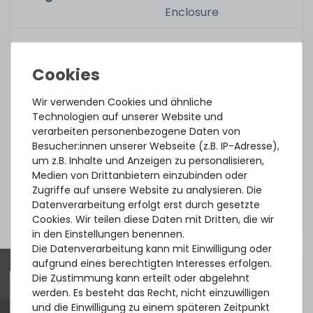
Enclosure
Zugehörige
Teilenummer(n):
Wir verwenden Cookies und ähnliche
Technologien auf unserer Website und
Part No.:
118032829 / 005049498
verarbeiten personenbezogene Daten von
Besucher:innen unserer Webseite (z.B. IP-Adresse),
um z.B. Inhalte und Anzeigen zu personalisieren,
Medien von Drittanbietern einzubinden oder
Zustand:
gebraucht, sehr gut
Zugriffe auf unsere Website zu analysieren. Die
Datenverarbeitung erfolgt erst durch gesetzte
Lieferumfang:
1x Disk mit Rahmen
Cookies. Wir teilen diese Daten mit Dritten, die wir
in den Einstellungen benennen.
Die Datenverarbeitung kann mit Einwilligung oder
aufgrund eines berechtigten Interesses erfolgen.
Die Zustimmung kann erteilt oder abgelehnt
werden. Es besteht das Recht, nicht einzuwilligen
und die Einwilligung zu einem späteren Zeitpunkt
Quick shipment for heavy-weigth servers