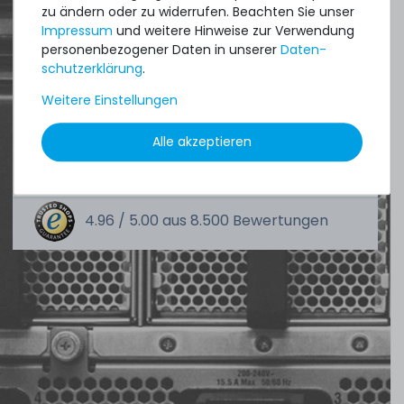
zu ändern oder zu widerrufen. Beachten Sie unser
an perfect state of the machines. Also
Impressum
und weitere Hinweise zur Verwendung
personenbezogener Daten in unserer
Daten­
great paying options and Euro VAT
schutz­erklärung
.
managing.
Weitere Einstellungen
DAVID G.
Alle akzeptieren
aus
Tres Cantos
4.96 /
5.00
aus
8.500
Bewertungen