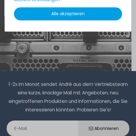
4.96 /
5.00
aus
8.500
Bewertungen
Alle akzeptieren
Thermal Grizzly Aeronaut Wärmeleitpaste / Thermal
Paste - 1.5ml Tube - TG-A-015-R
32
Stück sofort lieferbar
1-2 Tage*
6,90 € *
3.9
Gramm
| 1.769,23 € / Kilogramm
1-2x im Monat sendet André aus dem Vertriebsteam
eine kurze, knackige Mail mit Angeboten, neu
eingetroffenen Produkten und Informationen, die Sie
interessieren könnten. Probieren Sie's!
Thermal Grizzly Reinigungstücher / Cleaning Wipes (20x
Nasstuch, 20x Trockentuch) - TG-CW-10
Abonnieren