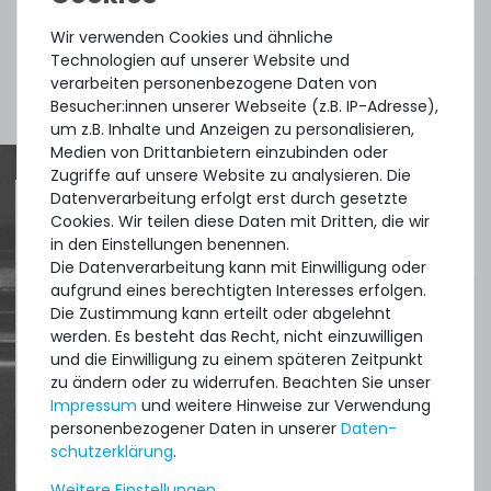
2
Gramm
| 4.950,00 € / Kilogramm
Wir verwenden Cookies und ähnliche
Technologien auf unserer Website und
verarbeiten personenbezogene Daten von
Mehr Zubehör anzeigen
Besucher:innen unserer Webseite (z.B. IP-Adresse),
um z.B. Inhalte und Anzeigen zu personalisieren,
Medien von Drittanbietern einzubinden oder
Zugriffe auf unsere Website zu analysieren. Die
Thermal Grizzly Duronaut Wärmeleitpaste / Thermal
Datenverarbeitung erfolgt erst durch gesetzte
Paste - 6g Tube - TG-D-006-R
Cookies. Wir teilen diese Daten mit Dritten, die wir
Quick shipment for heavy-weigth servers
in den Einstellungen benennen.
Die Datenverarbeitung kann mit Einwilligung oder
an perfect state of the machines. Also
14
Stück sofort lieferbar
aufgrund eines berechtigten Interesses erfolgen.
great paying options and Euro VAT
Die Zustimmung kann erteilt oder abgelehnt
1-2 Tage*
werden. Es besteht das Recht, nicht einzuwilligen
managing.
17,90 € *
und die Einwilligung zu einem späteren Zeitpunkt
6
Gramm
| 2.983,33 € / Kilogramm
zu ändern oder zu widerrufen. Beachten Sie unser
DAVID G.
Impressum
und weitere Hinweise zur Verwendung
aus
Tres Cantos
personenbezogener Daten in unserer
Daten­
schutz­erklärung
.
Weitere Einstellungen