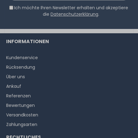
Ich möchte Ihren Newsletter erhalten und akzeptiere
20
Stück sofort lieferbar
die
Datenschutzerklärung
.
1-2 Tage*
8,90 € *
1
Stück
INFORMATIONEN
Kundenservice
Rücksendung
Über uns
Ankauf
Referenzen
Bewertungen
Versandkosten
Zahlungsarten
RECHTLICHES