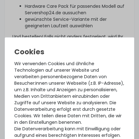
Hardware Care Pack für passendes Modell auf
Servershop24.de aussuchen
gewünschte Service-Variante mit der
geeigneten Laufzeit auswählen
Und bestellen! Falls nicht anders festgelegt, wird Ihr
individuelles Hardware Care Pack drei Tage nach
Lieferung automatisch aktiviert.
Was noch?
Wir verwenden Cookies und ähnliche
Technologien auf unserer Website und
Das angebotene Hardware Care Pack erweitert Ihren
verarbeiten personenbezogene Daten von
Schutz. Ihre gesetzlichen Gewährleistungsrechte
Besucher:innen unserer Webseite (z.B. IP-Adresse),
und ggf. am Artikel vorhandene Garantien bleiben
um z.B. Inhalte und Anzeigen zu personalisieren,
davon unberührt. Sie erhalten im Falle eines
Medien von Drittanbietern einzubinden oder
Problems, unabhängig, ob ein Servicefall eintritt
Zugriffe auf unsere Website zu analysieren. Die
oder ob das Hardware Care Pack in Anspruch
Datenverarbeitung erfolgt erst durch gesetzte
genommen wird, im Rahmen der jeweiligen
Cookies. Wir teilen diese Daten mit Dritten, die wir
Regelungen natürlich unsere Unterstützung.
in den Einstellungen benennen.
Dieses Hardware Care Pack ist gültig nur in
Die Datenverarbeitung kann mit Einwilligung oder
Verbindung mit einem von uns angebotenem
aufgrund eines berechtigten Interesses erfolgen.