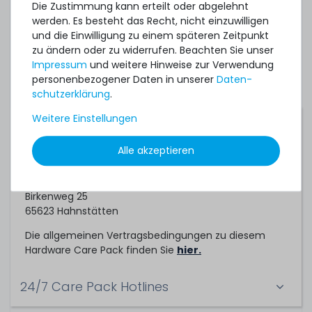
Server. Sofern Sie ihre bestehende Systeme
Die Zustimmung kann erteilt oder abgelehnt
absichern möchten, können Sie gerne ein
werden. Es besteht das Recht, nicht einzuwilligen
individuelles Angebot für ein Hardware Care Pack bei
und die Einwilligung zu einem späteren Zeitpunkt
uns einholen.
zu ändern oder zu widerrufen. Beachten Sie unser
Impressum
und weitere Hinweise zur Verwendung
personenbezogener Daten in unserer
Daten­
schutz­erklärung
.
Weitere Einstellungen
Servicepartner
Alle akzeptieren
Dieses Hardware Care Pack ein Service der
TechCare Solutions GmbH
Birkenweg 25
65623 Hahnstätten
Die allgemeinen Vertragsbedingungen zu diesem
Hardware Care Pack finden Sie
hier.
24/7 Care Pack Hotlines