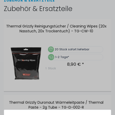
ZUBEHÖR & ERSATZTEILE
Zubehör & Ersatzteile
Thermal Grizzly Reinigungstücher / Cleaning Wipes (20x
Nasstuch, 20x Trockentuch) - TG-CW-10
20
Stück sofort lieferbar
1-2 Tage*
8,90 € *
1
Stück
Thermal Grizzly Duronaut Wärmeleitpaste / Thermal
Paste - 2g Tube - TG-D-002-R