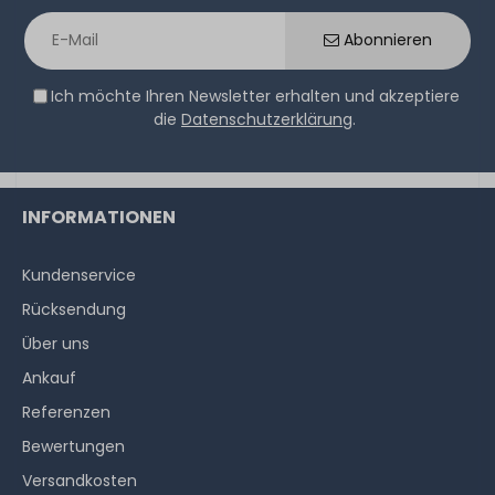
Abonnieren
SERVERSHOP24 Wärmeleitpaste / Thermal Paste - 1.5g
Tube, >5.15W/m-k
Ich möchte Ihren Newsletter erhalten und akzeptiere
die
Datenschutzerklärung
.
391
Stück sofort lieferbar
1-2 Tage*
INFORMATIONEN
2,99 € *
1.5
Gramm
| 1.993,33 € / Kilogramm
Kundenservice
Rücksendung
Über uns
Ankauf
Referenzen
Bewertungen
Versandkosten