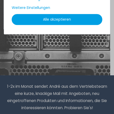
6
Gramm
| 2.983,33 € / Kilogramm
Weitere Einstellungen
Alle akzeptieren
4.96 /
5.00
aus
8.500
Bewertungen
Thermal Grizzly Aeronaut Wärmeleitpaste / Thermal
Paste - 1.5ml Tube - TG-A-015-R
32
Stück sofort lieferbar
1-2 Tage*
6,90 € *
3.9
Gramm
| 1.769,23 € / Kilogramm
1-2x im Monat sendet André aus dem Vertriebsteam
eine kurze, knackige Mail mit Angeboten, neu
eingetroffenen Produkten und Informationen, die Sie
interessieren könnten. Probieren Sie's!