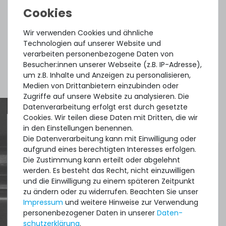
7
Stück sofort lieferbar
Wir verwenden Cookies und ähnliche
1-2 Tage*
Technologien auf unserer Website und
9,90 € *
verarbeiten personenbezogene Daten von
2
Gramm
| 4.950,00 € / Kilogramm
Besucher:innen unserer Webseite (z.B. IP-Adresse),
Mehr Zubehör anzeigen
um z.B. Inhalte und Anzeigen zu personalisieren,
Medien von Drittanbietern einzubinden oder
Zugriffe auf unsere Website zu analysieren. Die
Datenverarbeitung erfolgt erst durch gesetzte
Cookies. Wir teilen diese Daten mit Dritten, die wir
in den Einstellungen benennen.
Die Datenverarbeitung kann mit Einwilligung oder
Quick shipment for heavy-weigth servers
Thermal Grizzly Duronaut Wärmeleitpaste / Thermal
aufgrund eines berechtigten Interesses erfolgen.
Paste - 6g Tube - TG-D-006-R
an perfect state of the machines. Also
Die Zustimmung kann erteilt oder abgelehnt
werden. Es besteht das Recht, nicht einzuwilligen
great paying options and Euro VAT
und die Einwilligung zu einem späteren Zeitpunkt
managing.
14
Stück sofort lieferbar
zu ändern oder zu widerrufen. Beachten Sie unser
Impressum
und weitere Hinweise zur Verwendung
1-2 Tage*
DAVID G.
personenbezogener Daten in unserer
Daten­
17,90 € *
schutz­erklärung
.
aus
Tres Cantos