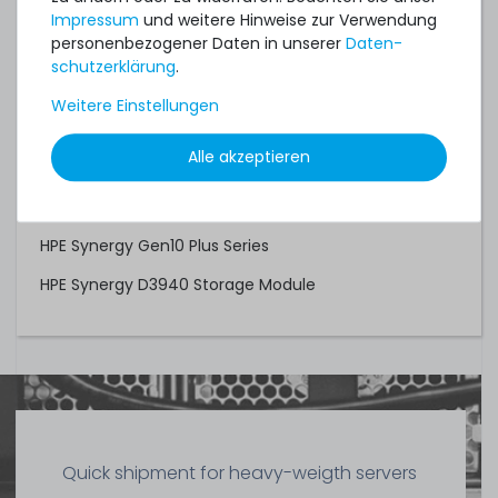
HPE ProLiant Gen9 Series
Impressum
und weitere Hinweise zur Verwendung
personenbezogener Daten in unserer
Daten­
HPE ProLiant Gen10 Series
schutz­erklärung
.
HPE ProLiant Gen10 Plus Series (AMD-basiert)
Weitere Einstellungen
HPE D3000 Enclosure Series
Alle akzeptieren
HPE Synergy Gen9 Series
HPE Synergy Gen10 Series
HPE Synergy Gen10 Plus Series
HPE Synergy D3940 Storage Module
Quick shipment for heavy-weigth servers