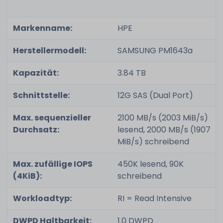
Markenname:
HPE
Herstellermodell:
SAMSUNG PM1643a
Kapazität:
3.84 TB
Schnittstelle:
12G SAS (Dual Port)
Max. sequenzieller
2100 MB/s (2003 MiB/s)
Durchsatz:
lesend, 2000 MB/s (1907
MiB/s) schreibend
Max. zufällige IOPS
450K lesend, 90K
(4KiB):
schreibend
Workloadtyp:
RI = Read Intensive
DWPD Haltbarkeit:
1.0 DWPD