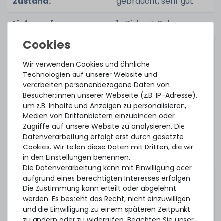
Zustand:
gebraucht, sehr gut
Lieferumfang:
1x Disk mit Rahmen
Gerätekompatibilität:
Wir verwenden Cookies und ähnliche
Voraussetzungen:
Technologien auf unserer Website und
verarbeiten personenbezogene Daten von
- Smart Carrier (SC) Einschübe
Besucher:innen unserer Webseite (z.B. IP-Adresse),
um z.B. Inhalte und Anzeigen zu personalisieren,
- kompatibler Controller
Medien von Drittanbietern einzubinden oder
Modellreihen:
Zugriffe auf unsere Website zu analysieren. Die
Datenverarbeitung erfolgt erst durch gesetzte
HP ProLiant Gen8 Series
Cookies. Wir teilen diese Daten mit Dritten, die wir
in den Einstellungen benennen.
HPE Apollo Gen9 Series
Die Datenverarbeitung kann mit Einwilligung oder
HPE Apollo Gen10 Series
aufgrund eines berechtigten Interesses erfolgen.
Die Zustimmung kann erteilt oder abgelehnt
HPE Apollo 2000 Gen10 Plus Series
werden. Es besteht das Recht, nicht einzuwilligen
und die Einwilligung zu einem späteren Zeitpunkt
HPE Apollo 6500 Gen10 Plus Series
zu ändern oder zu widerrufen. Beachten Sie unser