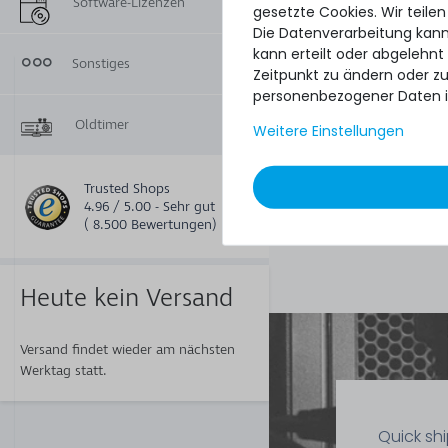
Software-Lizenzen
gesetzte Cookies. Wir teilen
Die Datenverarbeitung kann
kann erteilt oder abgelehnt
32
Sonstiges
Zeitpunkt zu ändern oder z
6,90 € *
personenbezogener Daten i
3.9
Gramm
| 1.769,23 € 
Kilogramm
Oldtimer
Weitere Einstellungen
Trusted Shops
Thermal Grizzly Du
4.96 / 5.00 - Sehr gut
Wärmeleitpaste / 
( 8.500 Bewertungen)
Paste - 6g Tube -
006-R
Heute kein Versand
Versand findet wieder am nächsten
Werktag statt.
Quick sh