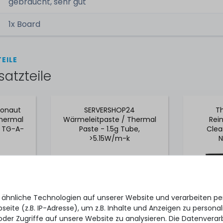
gebraucht, sehr gut
1x Board
EILE
satzteile
ronaut
SERVERSHOP24
Th
Thermal
Wärmeleitpaste / Thermal
Rei
- TG-A-
Paste - 1.5g Tube,
Clea
>5.15W/m-k
N
Trocke
 ähnliche Technologien auf unserer Website und verarbeiten 
eite (z.B. IP-Adresse), um z.B. Inhalte und Anzeigen zu personal
oder Zugriffe auf unsere Website zu analysieren. Die Datenverar