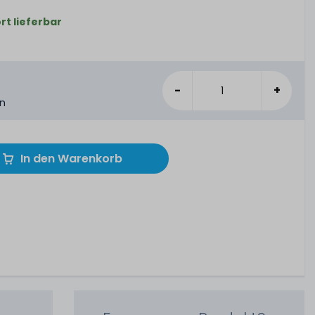
rt lieferbar
-
+
en
In den Warenkorb