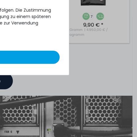
erfolgen. Die Zustimmung
ligung zu einem späteren
20
7
se zur Verwendung
8,90 € *
9,90 € *
2
Gramm
| 4.950,00 € /
Kilogramm
n