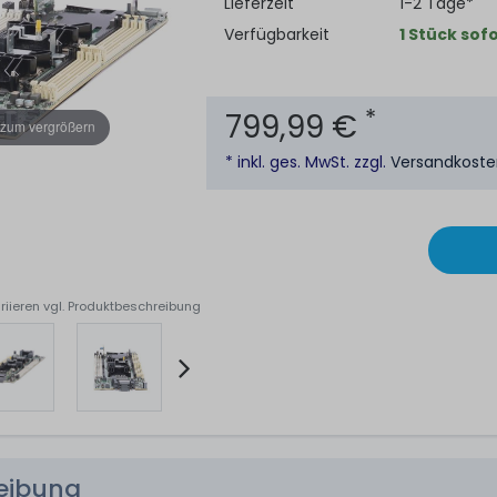
Lieferzeit
1-2 Tage*
Verfügbarkeit
1 Stück sofo
*
799,99 €
 zum vergrößern
* inkl. ges. MwSt. zzgl.
Versandkost
riieren vgl. Produktbeschreibung
reibung