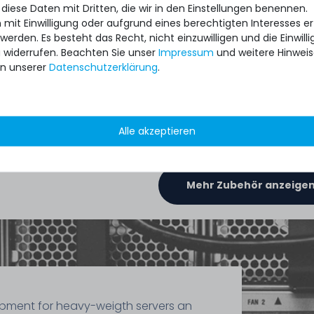
 diese Daten mit Dritten, die wir in den Einstellungen benennen.
 mit Einwilligung oder aufgrund eines berechtigten Interesses 
 werden. Es besteht das Recht, nicht einzuwilligen und die Einwil
391
u widerrufen. Beachten Sie unser
Impressum
und weitere Hinwei
2,99 € *
n unserer
Daten­schutz­erklärung
.
/
1.5
Gramm
| 1.993,33 € /
1
Stück
Kilogramm
Alle akzeptieren
ronaut
Thermal
 TG-D-
Mehr Zubehör anzeige
ipment for heavy-weigth servers an