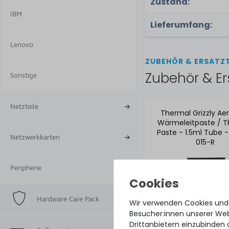
Zustand:
IBM
Lieferumfang:
Lenovo
ZUBEHÖR & ERSATZT
Zubehör & Er
Sonstige
Netzteile
Thermal Grizzly Ae
Wärmeleitpaste / 
Paste - 1.5ml Tube 
Netzwerkkarten
015-R
Peripherie
Hardware Care Pack
Wir verwenden Cookies und
Besucher:innen unserer Webs
Drittanbietern einzubinden 