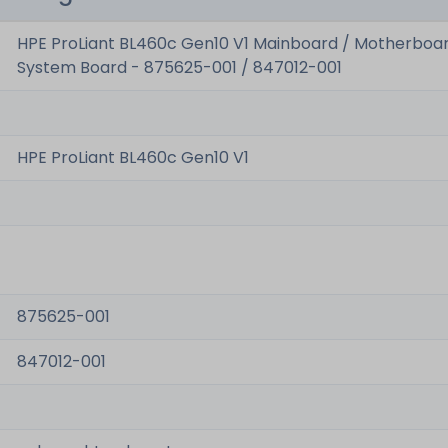
HPE ProLiant BL460c Gen10 V1 Mainboard / Motherboar
System Board - 875625-001 / 847012-001
HPE ProLiant BL460c Gen10 V1
875625-001
847012-001