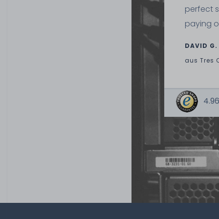
perfect 
14
paying o
17,90 € *
6
Gramm
| 2.983,33 € /
Kilogramm
DAVID G.
aus
Tres 
4.96