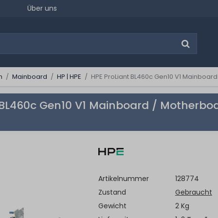
Über uns
n
Mainboard
HP | HPE
HPE ProLiant BL460c Gen10 V1 Mainboard
 BL460c Gen10 V1 Mainboard / Motherboa
Artikelnummer
128774
Zustand
Gebraucht
Gewicht
2 Kg