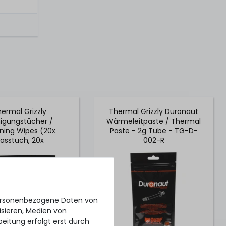
ermal Grizzly
Thermal Grizzly Duronaut
nigungstücher /
Wärmeleitpaste / Thermal
ning Wipes (20x
Paste - 2g Tube - TG-D-
asstuch, 20x
002-R
ntuch) - TG-CW-10
personenbezogene Daten von
isieren, Medien von
beitung erfolgt erst durch