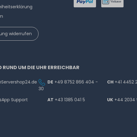
eiheitserklärung
um
lung widerrufen
D RUND UM DIE UHR ERREICHBAR
@Servershop24.de
DE
+49 8752 866 404 -
CH
+41 4452 
30
sApp Support
AT
+43 1385 041 5
UK
+44 2034 