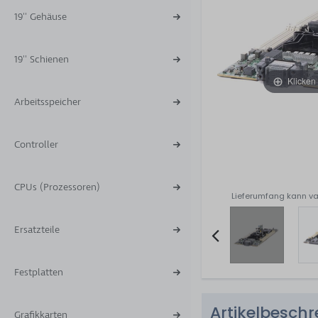
19'' Gehäuse
19'' Schienen
Klicken
Arbeitsspeicher
Controller
CPUs (Prozessoren)
Lieferumfang kann va
Ersatzteile
Item
Festplatten
2
of
Artikelbesch
6
Grafikkarten