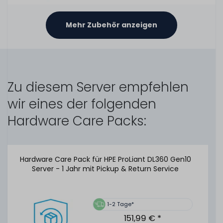
Mehr Zubehör anzeigen
HPE TPM Trusted Platform Module - Version 2.0 (mit
Abdeckung) - für ProLiant Gen10 Server - 864277-001 /
Zu diesem Server empfehlen
864279-B21
wir eines der folgenden
Hardware Care Packs:
25
Stück sofort lieferbar
1-2 Tage*
149,99 € *
Hardware Care Pack für HPE ProLiant DL360 Gen10
Server - 1 Jahr mit Pickup & Return Service
1-2 Tage*
151,99 € *
HPE 96W Smart Storage Battery Unit / Pack mit 145mm