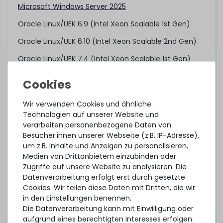
Microsoft Windows Server 2025
Oracle Linux/UEK 6.9 (Intel Xeon Scalable 1st Gen)
Oracle Linux/UEK 6.10 (Intel Xeon Scalable 2nd Gen)
Oracle Linux/UEK 7.4 (Intel Xeon Scalable 1st Gen)
Oracle Linux/UEK 7.6 (Intel Xeon Scalable 2nd Gen)
Oracle VM 3.4.4 (Intel Xeon Scalable 1st Gen)
Wir verwenden Cookies und ähnliche
Oracle VM 3.4.6 (Intel Xeon Scalable 2nd Gen)
Technologien auf unserer Website und
verarbeiten personenbezogene Daten von
Proxmox VE 7.4 (getestet)
Besucher:innen unserer Webseite (z.B. IP-Adresse),
Proxmox Backup Server 3.1 (getestet)
um z.B. Inhalte und Anzeigen zu personalisieren,
Medien von Drittanbietern einzubinden oder
Red Hat Enterprise Linux 6.9 (Intel Xeon Scalable 1st
Zugriffe auf unsere Website zu analysieren. Die
Gen)
Datenverarbeitung erfolgt erst durch gesetzte
Cookies. Wir teilen diese Daten mit Dritten, die wir
Red Hat Enterprise Linux 7.3 (Intel Xeon Scalable 1st
in den Einstellungen benennen.
Gen)
Die Datenverarbeitung kann mit Einwilligung oder
Red Hat Enterprise Linux 7.6 (Intel Xeon Scalable 2nd
aufgrund eines berechtigten Interesses erfolgen.