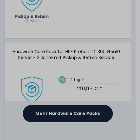
Kabel - 878643-001 / P01366-B21
475
Stück sofort lieferbar
1-2 Tage*
24,99 € *
Hardware Care Pack für HPE ProLiant DL360 Gen10
Server - 2 Jahre mit Pickup & Return Service
HPE 96W Smart Storage Battery Unit / Pack mit 145mm
Kabel - P01366-B21
1-2 Tage*
291,99 € *
65
Stück sofort lieferbar
1-2 Tage*
Mehr Hardware Care Packs
59,99 € *