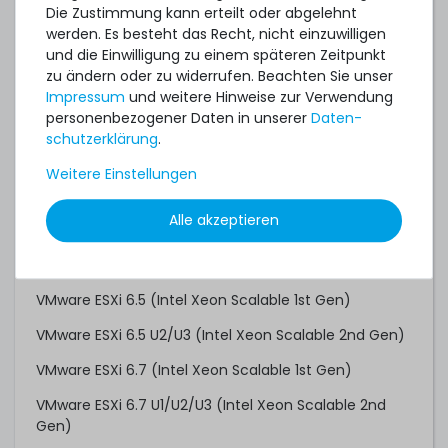
Gen)
Die Zustimmung kann erteilt oder abgelehnt
werden. Es besteht das Recht, nicht einzuwilligen
Red Hat Enterprise Linux 8.0
und die Einwilligung zu einem späteren Zeitpunkt
zu ändern oder zu widerrufen. Beachten Sie unser
Red Hat Enterprise Linux 9.0
Impressum
und weitere Hinweise zur Verwendung
Red Hat Enterprise Linux 10.0
personenbezogener Daten in unserer
Daten­
schutz­erklärung
.
SUSE Linux Enterprise Server 12 SP2 (Intel Xeon
Scalable 1st Gen)
Weitere Einstellungen
SUSE Linux Enterprise Server 12 SP3 (Intel Xeon
Alle akzeptieren
Scalable 2nd Gen)
SUSE Linux Enterprise Server 15
VMware ESXi 6.5 (Intel Xeon Scalable 1st Gen)
VMware ESXi 6.5 U2/U3 (Intel Xeon Scalable 2nd Gen)
VMware ESXi 6.7 (Intel Xeon Scalable 1st Gen)
VMware ESXi 6.7 U1/U2/U3 (Intel Xeon Scalable 2nd
Gen)