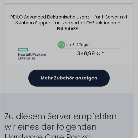
HPE iLO Advanced Elektronische Lizenz - für 1-Server mit
3 Jahren Support für lizenzierte iLO-Funktionen -
E6U64ABE
ca. 3-7 Tage*
349,99 € *
Mehr Zubehör anzeigen
HPE 96W Smart Storage Battery Unit / Pack mit 145mm
Kabel - 878643-001 / P01366-B21
Zu diesem Server empfehlen
wir eines der folgenden
Hardware Care Packs:
480
Stück sofort lieferbar