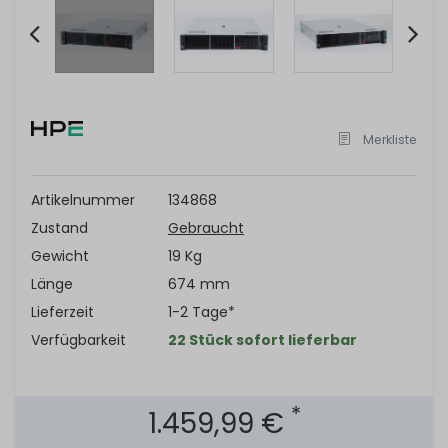
Item
2
of
Merkliste
9
Artikelnummer
134868
Zustand
Gebraucht
Gewicht
19 Kg
Länge
674 mm
Lieferzeit
1-2 Tage*
Verfügbarkeit
22 Stück sofort lieferbar
*
1.459,99 €