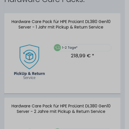
1-2 Tage*
24,99 € *
Hardware Care Pack für HPE ProLiant DL380 Gen10
Server - 1 Jahr mit Pickup & Return Service
HPE 96W Smart Storage Battery Unit / Pack mit 145mm
Kabel - P01366-B21
1-2 Tage*
218,99 € *
66
Stück sofort lieferbar
1-2 Tage*
59,99 € *
HPE 19" Rackmount-Schienen / 2U SFF Ball Bearing Rack
Hardware Care Pack für HPE ProLiant DL380 Gen10
Rails - DL380 DL385 Gen8 Gen9 Gen10 - 737412-001
Server - 2 Jahre mit Pickup & Return Service
720863-B21