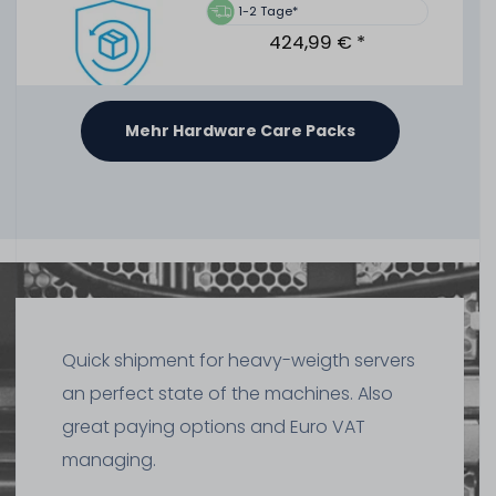
41
Stück sofort lieferbar
1-2 Tage*
424,99 € *
1-2 Tage*
59,99 € *
Mehr Hardware Care Packs
HPE 19" Rackmount-Schienen / 2U SFF Ball Bearing Rack
Rails - DL380 DL385 Gen8 Gen9 Gen10 - 737412-001 /
720863-B21
Hardware Care Pack für HPE ProLiant DL380 Gen10
Server - 3 Jahre mit Pickup & Return Service
354
Stück sofort lieferbar
1-2 Tage*
69,99 € *
1-2 Tage*
Quick shipment for heavy-weigth servers
600,99 € *
an perfect state of the machines. Also
great paying options and Euro VAT
19" Universal 2U Schwerlast-Schienen / Heavy Duty
managing.
Rackmount Rack Rails - längenverstellbar / adjustable
62cm - 85cm