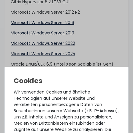
Citrix Hypervisor 8.2 LTSR CU1
Microsoft Windows Server 2012 R2
Microsoft Windows Server 2016
Microsoft Windows Server 2019
Microsoft Windows Server 2022
Microsoft Windows Server 2025
Oracle Linux/UEK 6.9 (Intel Xeon Scalable 1st Gen)
Oracle Linux/UEK 6.10 (Intel Xeon Scalable 2nd Gen)
Oracle Linux/UEK 7.4 (Intel Xeon Scalable 1st Gen)
Wir verwenden Cookies und ähnliche
Oracle Linux/UEK 7.6 (Intel Xeon Scalable 2nd Gen)
Technologien auf unserer Website und
verarbeiten personenbezogene Daten von
Oracle Linux/UEK 8.6
Besucher:innen unserer Webseite (z.B. IP-Adresse),
Oracle VM 3.4.4 (Intel Xeon Scalable 1st Gen)
um z.B. Inhalte und Anzeigen zu personalisieren,
Medien von Drittanbietern einzubinden oder
Oracle VM 3.4.6 (Intel Xeon Scalable 2nd Gen)
Zugriffe auf unsere Website zu analysieren. Die