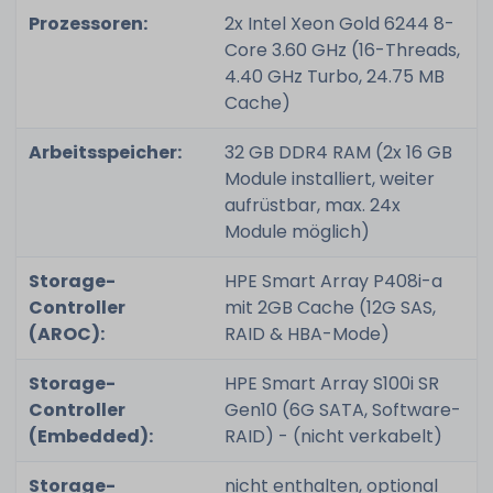
Prozessoren:
2x Intel Xeon Gold 6244 8-
Core 3.60 GHz (16-Threads,
4.40 GHz Turbo, 24.75 MB
Cache)
Arbeitsspeicher:
32 GB DDR4 RAM (2x 16 GB
Module installiert, weiter
aufrüstbar, max. 24x
Module möglich)
Storage-
HPE Smart Array P408i-a
Controller
mit 2GB Cache (12G SAS,
(AROC):
RAID & HBA-Mode)
Storage-
HPE Smart Array S100i SR
Controller
Gen10 (6G SATA, Software-
(Embedded):
RAID) - (nicht verkabelt)
Storage-
nicht enthalten, optional