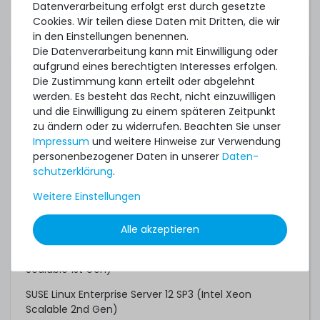
Datenverarbeitung erfolgt erst durch gesetzte
Proxmox VE 7.4
Cookies. Wir teilen diese Daten mit Dritten, die wir
Proxmox Backup Server 3.1
in den Einstellungen benennen.
Die Datenverarbeitung kann mit Einwilligung oder
Red Hat Enterprise Linux 6.9 (Intel Xeon Scalable 1st
aufgrund eines berechtigten Interesses erfolgen.
Gen)
Die Zustimmung kann erteilt oder abgelehnt
werden. Es besteht das Recht, nicht einzuwilligen
Red Hat Enterprise Linux 7.3 (Intel Xeon Scalable 1st
und die Einwilligung zu einem späteren Zeitpunkt
Gen)
zu ändern oder zu widerrufen. Beachten Sie unser
Red Hat Enterprise Linux 7.6 (Intel Xeon Scalable 2nd
Impressum
und weitere Hinweise zur Verwendung
Gen)
personenbezogener Daten in unserer
Daten­
schutz­erklärung
.
Red Hat Enterprise Linux 8.0
Weitere Einstellungen
Red Hat Enterprise Linux 9.0
Red Hat Enterprise Linux 10.0
Alle akzeptieren
SUSE Linux Enterprise Server 12 SP2 (Intel Xeon
Scalable 1st Gen)
SUSE Linux Enterprise Server 12 SP3 (Intel Xeon
Scalable 2nd Gen)