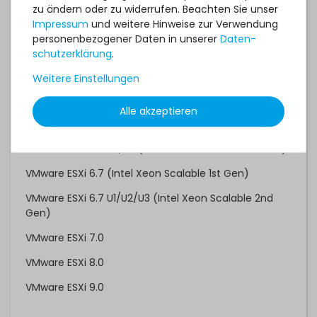
zu ändern oder zu widerrufen. Beachten Sie unser
SUSE Linux Enterprise Server 12 SP2 (Intel Xeon
Impressum
und weitere Hinweise zur Verwendung
Scalable 1st Gen)
personenbezogener Daten in unserer
Daten­
schutz­erklärung
.
SUSE Linux Enterprise Server 12 SP3 (Intel Xeon
Scalable 2nd Gen)
Weitere Einstellungen
SUSE Linux Enterprise Server 15
Alle akzeptieren
VMware ESXi 6.5 (Intel Xeon Scalable 1st Gen)
VMware ESXi 6.5 U2/U3 (Intel Xeon Scalable 2nd Gen)
VMware ESXi 6.7 (Intel Xeon Scalable 1st Gen)
VMware ESXi 6.7 U1/U2/U3 (Intel Xeon Scalable 2nd
Gen)
VMware ESXi 7.0
VMware ESXi 8.0
VMware ESXi 9.0