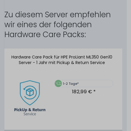
HPE Smart Storage Hybrid Capacitor Unit / Pack mit
260mm Kabel - P02381-B21
Zu diesem Server empfehlen
wir eines der folgenden
Hardware Care Packs:
97
Stück sofort lieferbar
1-2 Tage*
69,99 € *
Hardware Care Pack für HPE ProLiant ML350 Gen10
Server - 1 Jahr mit Pickup & Return Service
HPE 96W Smart Storage Battery Unit / Pack mit 260mm
Kabel - P01367-B21
1-2 Tage*
182,99 € *
14
Stück sofort lieferbar
1-2 Tage*
59,99 € *