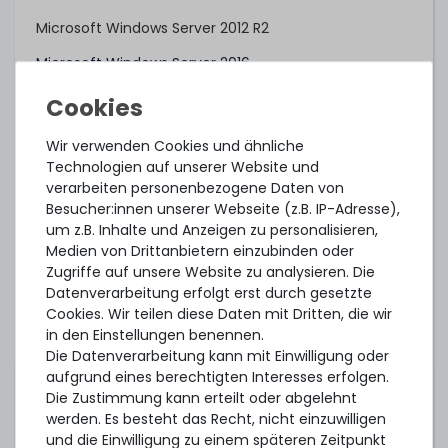
Microsoft Windows Server 2012 R2
Microsoft Windows Server 2016
Microsoft Windows Server 2019
Microsoft Windows Server 2022
Wir verwenden Cookies und ähnliche
Technologien auf unserer Website und
Microsoft Windows Server 2025
verarbeiten personenbezogene Daten von
Red Hat Enterprise Linux 6.9 (Intel Xeon Scalable 1st
Besucher:innen unserer Webseite (z.B. IP-Adresse),
Gen)
um z.B. Inhalte und Anzeigen zu personalisieren,
Medien von Drittanbietern einzubinden oder
Red Hat Enterprise Linux 7.3 (Intel Xeon Scalable 1st
Zugriffe auf unsere Website zu analysieren. Die
Gen)
Datenverarbeitung erfolgt erst durch gesetzte
Cookies. Wir teilen diese Daten mit Dritten, die wir
Red Hat Enterprise Linux 7.6 (Intel Xeon Scalable 2nd
in den Einstellungen benennen.
Gen)
Die Datenverarbeitung kann mit Einwilligung oder
Red Hat Enterprise Linux 8.0
aufgrund eines berechtigten Interesses erfolgen.
Die Zustimmung kann erteilt oder abgelehnt
Red Hat Enterprise Linux 9.0
werden. Es besteht das Recht, nicht einzuwilligen
und die Einwilligung zu einem späteren Zeitpunkt
Red Hat Enterprise Linux 10.0