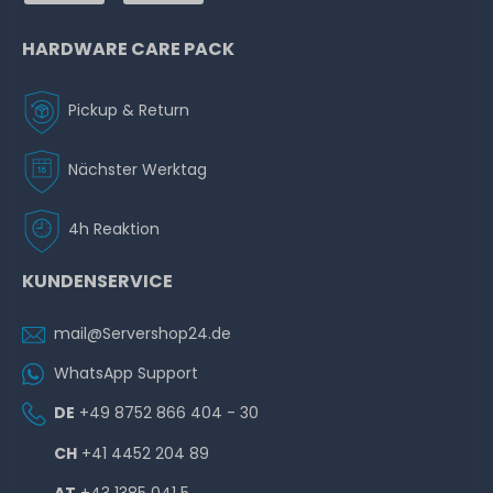
Disk mit Smart Carrier - 872735-001 / 872475-B21
HARDWARE CARE PACK
1
Stück sofort lieferbar
Pickup & Return
1-2 Tage*
39,99 € *
Hardware Care Pack für HPE ProLiant ML350 Gen10
Nächster Werktag
Server - 2 Jahre mit 24/7 Support mit 4h Reaktionszeit
& Vor-Ort-Service
4h Reaktion
HPE 2.5" SFF Smart Carrier (SC) - Hot-Plug Disk Tray / Hot
1-2 Tage*
Swap Rahmen für ProLiant Gen8 Gen9 Gen10 Plus -
KUNDENSERVICE
963,99 € *
651687-001
mail@Servershop24.de
655
Stück sofort lieferbar
WhatsApp Support
1-2 Tage*
DE
+49 8752 866 404 - 30
19,99 € *
CH
+41 4452 204 89
Hardware Care Pack für HPE ProLiant ML350 Gen10