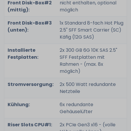
Front Disk-Box#2
nicht enthalten, optional
(mittig):
möglich
Front Disk-Box#3
1x Standard 8-fach Hot Plug
(unten):
2.5" SFF Smart Carrier (SC)
Käfig (12G SAS)
Installierte
2x 300 GB 6G 10K SAS 2.5"
Festplatten:
SFF Festplatten mit
Rahmen - (max. 8x
möglich)
Stromversorgung:
2x 500 Watt redundante
Netzteile
Kühlung:
6x redundante
Gehäuselüfter
Riser Slots CPU#1:
2x PCIe Gen3 x16 - (volle