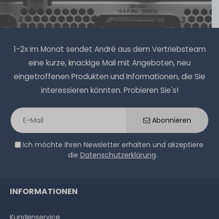
1-2 Tage*
8,90 € *
1
Stück
1-2x im Monat sendet André aus dem Vertriebsteam
eine kurze, knackige Mail mit Angeboten, neu
eingetroffenen Produkten und Informationen, die Sie
Thermal Grizzly Duronaut Wärmeleitpaste / Thermal
interessieren könnten. Probieren Sie's!
Paste - 6g Tube - TG-D-006-R
Abonnieren
14
Stück sofort lieferbar
Ich möchte Ihren Newsletter erhalten und akzeptiere
1-2 Tage*
die
Datenschutzerklärung
.
17,90 € *
6
Gramm
| 2.983,33 € / Kilogramm
INFORMATIONEN
Kundenservice