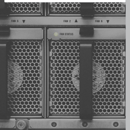
Paste - 2g Tube - TG-D-002-R
7
Stück sofort lieferbar
1-2 Tage*
9,90 € *
2
Gramm
| 4.950,00 € / Kilogramm
Thermal Grizzly Reinigungstücher / Cleaning Wipes (20x
Nasstuch, 20x Trockentuch) - TG-CW-10
20
Stück sofort lieferbar