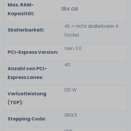
Max. RAM-
384 GB
Kapazität:
4S = nicht skalierbarer 4
Skalierbarkeit:
Sockel
Gen 3.0
PCI-Express Version:
40
Anzahl von PCI-
Express Lanes:
130 W
Verlustleistung
(TDP):
SR0L5
Stepping Code: