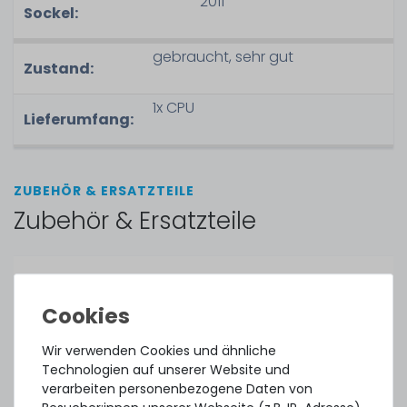
2011
Sockel:
gebraucht, sehr gut
Zustand:
1x CPU
Lieferumfang:
ZUBEHÖR & ERSATZTEILE
Zubehör & Ersatzteile
SERVERSHOP24 Wärmeleitpaste / Thermal Paste - 1.5g
Tube, >5.15W/m-k
Wir verwenden Cookies und ähnliche
394
Stück sofort lieferbar
Technologien auf unserer Website und
verarbeiten personenbezogene Daten von
1-2 Tage*