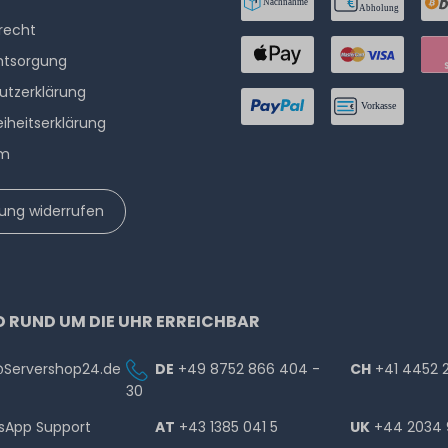
­recht
ntsorgung
utzerklärung
eiheitserklärung
um
lung widerrufen
D RUND UM DIE UHR ERREICHBAR
@Servershop24.de
DE
+49 8752 866 404 -
CH
+41 4452 
30
sApp Support
AT
+43 1385 041 5
UK
+44 2034 