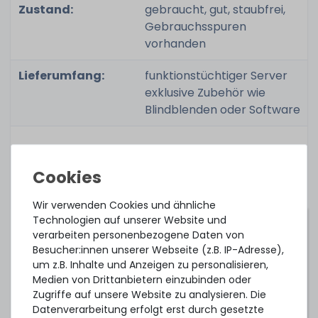
Zustand:
gebraucht, gut, staubfrei,
Gebrauchsspuren
vorhanden
Lieferumfang:
funktionstüchtiger Server
exklusive Zubehör wie
Blindblenden oder Software
Jeder Server wird unmittelbar vor dem
Versand noch einmal getestet!
Wir verwenden Cookies und ähnliche
Technologien auf unserer Website und
Quick Specs & Dokumentationen:
verarbeiten personenbezogene Daten von
Besucher:innen unserer Webseite (z.B. IP-Adresse),
Docs
um z.B. Inhalte und Anzeigen zu personalisieren,
Medien von Drittanbietern einzubinden oder
Treiber & Software
Zugriffe auf unsere Website zu analysieren. Die
Anleitungen & Handbücher
Datenverarbeitung erfolgt erst durch gesetzte