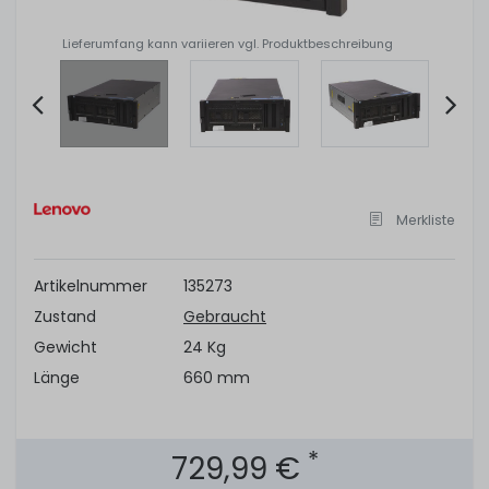
Lieferumfang kann variieren vgl. Produktbeschreibung
Item
2
of
Merkliste
11
Artikelnummer
135273
Zustand
Gebraucht
Gewicht
24 Kg
Länge
660 mm
*
729,99 €