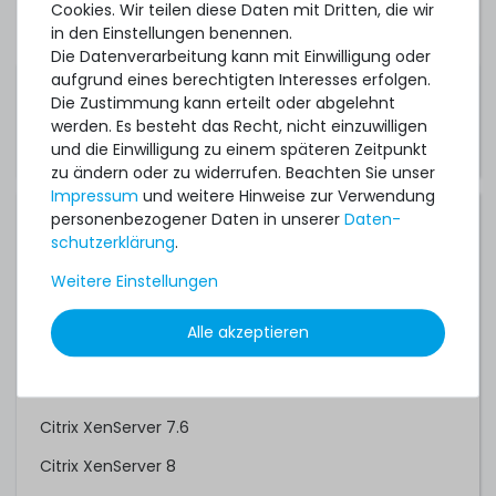
Cookies. Wir teilen diese Daten mit Dritten, die wir
Technical Guide / Owner's Manual
in den Einstellungen benennen.
Die Datenverarbeitung kann mit Einwilligung oder
aufgrund eines berechtigten Interesses erfolgen.
Hinweis:
Diese Links führen auf die
Die Zustimmung kann erteilt oder abgelehnt
Herstellerwebseite.
werden. Es besteht das Recht, nicht einzuwilligen
und die Einwilligung zu einem späteren Zeitpunkt
zu ändern oder zu widerrufen. Beachten Sie unser
Impressum
und weitere Hinweise zur Verwendung
personenbezogener Daten in unserer
Daten­
Kompatible Betriebssysteme:
schutz­erklärung
.
Canonical Ubuntu 16.04 LTS
Weitere Einstellungen
Canonical Ubuntu 18.04 LTS
Alle akzeptieren
Canonical Ubuntu 20.04 LTS
Canonical Ubuntu 22.04 LTS
Citrix XenServer 7.6
Citrix XenServer 8