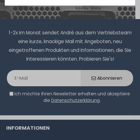
1-2 Tage*
8,90 € *
1
Stück
1-2x im Monat sendet André aus dem Vertriebsteam
eine kurze, knackige Mail mit Angeboten, neu
eingetroffenen Produkten und Informationen, die Sie
Thermal Grizzly Aeronaut Wärmeleitpaste / Thermal
interessieren könnten. Probieren Sie's!
Paste - 1.5ml Tube - TG-A-015-R
Abonnieren
32
Stück sofort lieferbar
Ich möchte Ihren Newsletter erhalten und akzeptiere
1-2 Tage*
die
Datenschutzerklärung
.
6,90 € *
3.9
Gramm
| 1.769,23 € / Kilogramm
INFORMATIONEN