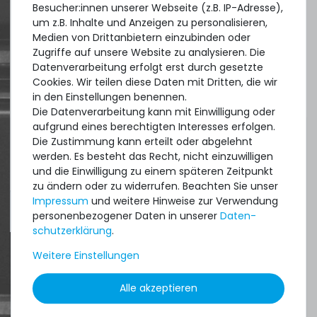
Besucher:innen unserer Webseite (z.B. IP-Adresse),
um z.B. Inhalte und Anzeigen zu personalisieren,
Quick shipment for heavy-weigth servers
Medien von Drittanbietern einzubinden oder
Zugriffe auf unsere Website zu analysieren. Die
an perfect state of the machines. Also
SERVERSHOP24 Wärmeleitpaste / Thermal Paste - 1.5g
Datenverarbeitung erfolgt erst durch gesetzte
Tube, >5.15W/m-k
great paying options and Euro VAT
Cookies. Wir teilen diese Daten mit Dritten, die wir
managing.
in den Einstellungen benennen.
Die Datenverarbeitung kann mit Einwilligung oder
391
Stück sofort lieferbar
aufgrund eines berechtigten Interesses erfolgen.
DAVID G.
Die Zustimmung kann erteilt oder abgelehnt
1-2 Tage*
aus
Tres Cantos
werden. Es besteht das Recht, nicht einzuwilligen
2,99 € *
und die Einwilligung zu einem späteren Zeitpunkt
1.5
Gramm
| 1.993,33 € / Kilogramm
zu ändern oder zu widerrufen. Beachten Sie unser
Impressum
und weitere Hinweise zur Verwendung
4.96 /
5.00
aus
8.500
Bewertungen
personenbezogener Daten in unserer
Daten­
schutz­erklärung
.
Thermal Grizzly Reinigungstücher / Cleaning Wipes (20x
Nasstuch, 20x Trockentuch) - TG-CW-10
Weitere Einstellungen
Alle akzeptieren
20
Stück sofort lieferbar