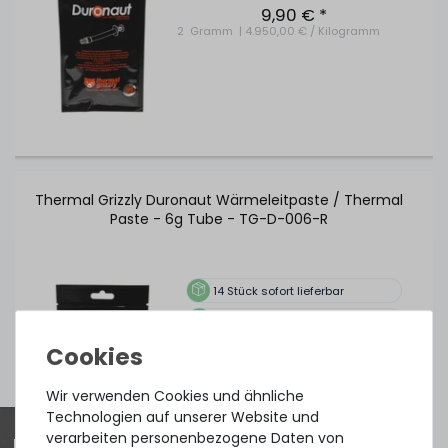
9,90 € *
2
Gramm
| 4.950,00 € / Kilogramm
Thermal Grizzly Duronaut Wärmeleitpaste / Thermal
Paste - 6g Tube - TG-D-006-R
14
Stück sofort lieferbar
1-2 Tage*
17,90 € *
Mehr Zubehör anzeigen
6
Gramm
| 2.983,33 € / Kilogramm
Wir verwenden Cookies und ähnliche
Technologien auf unserer Website und
verarbeiten personenbezogene Daten von